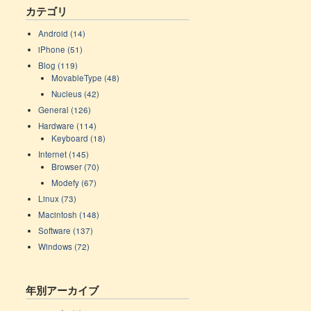
カテゴリ
Android (14)
iPhone (51)
Blog (119)
MovableType (48)
Nucleus (42)
General (126)
Hardware (114)
Keyboard (18)
Internet (145)
Browser (70)
Modefy (67)
Linux (73)
Macintosh (148)
Software (137)
Windows (72)
年別アーカイブ