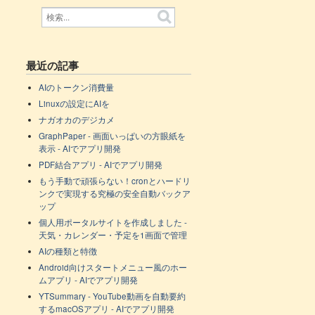
最近の記事
AIのトークン消費量
Linuxの設定にAIを
ナガオカのデジカメ
GraphPaper - 画面いっぱいの方眼紙を
表示 - AIでアプリ開発
PDF結合アプリ - AIでアプリ開発
もう手動で頑張らない！cronとハードリ
ンクで実現する究極の安全自動バックア
ップ
個人用ポータルサイトを作成しました -
天気・カレンダー・予定を1画面で管理
AIの種類と特徴
Android向けスタートメニュー風のホー
ムアプリ - AIでアプリ開発
YTSummary - YouTube動画を自動要約
するmacOSアプリ - AIでアプリ開発