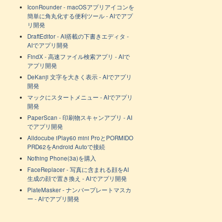
IconRounder - macOSアプリアイコンを
簡単に角丸化する便利ツール - AIでアプ
リ開発
DraftEditor - AI搭載の下書きエディタ -
AIでアプリ開発
FindX - 高速ファイル検索アプリ - AIで
アプリ開発
DeKanji 文字を大きく表示 - AIでアプリ
開発
マックにスタートメニュー - AIでアプリ
開発
PaperScan - 印刷物スキャンアプリ - AI
でアプリ開発
Alldocube iPlay60 mini ProとPORMIDO
PRD62をAndroid Autoで接続
Nothing Phone(3a)を購入
FaceReplacer - 写真に含まれる顔をAI
生成の顔で置き換え - AIでアプリ開発
PlateMasker - ナンバープレートマスカ
ー - AIでアプリ開発