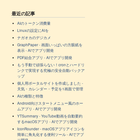
最近の記事
AIのトークン消費量
Linuxの設定にAIを
ナガオカのデジカメ
GraphPaper - 画面いっぱいの方眼紙を
表示 - AIでアプリ開発
PDF結合アプリ - AIでアプリ開発
もう手動で頑張らない！cronとハードリ
ンクで実現する究極の安全自動バックア
ップ
個人用ポータルサイトを作成しました -
天気・カレンダー・予定を1画面で管理
AIの種類と特徴
Android向けスタートメニュー風のホー
ムアプリ - AIでアプリ開発
YTSummary - YouTube動画を自動要約
するmacOSアプリ - AIでアプリ開発
IconRounder - macOSアプリアイコンを
簡単に角丸化する便利ツール - AIでアプ