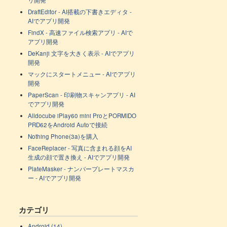
リ開発
DraftEditor - AI搭載の下書きエディタ -
AIでアプリ開発
FindX - 高速ファイル検索アプリ - AIで
アプリ開発
DeKanji 文字を大きく表示 - AIでアプリ
開発
マックにスタートメニュー - AIでアプリ
開発
PaperScan - 印刷物スキャンアプリ - AI
でアプリ開発
Alldocube iPlay60 mini ProとPORMIDO
PRD62をAndroid Autoで接続
Nothing Phone(3a)を購入
FaceReplacer - 写真に含まれる顔をAI
生成の顔で置き換え - AIでアプリ開発
PlateMasker - ナンバープレートマスカ
ー - AIでアプリ開発
カテゴリ
Android (14)