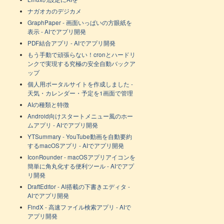
ナガオカのデジカメ
GraphPaper - 画面いっぱいの方眼紙を
表示 - AIでアプリ開発
PDF結合アプリ - AIでアプリ開発
もう手動で頑張らない！cronとハードリ
ンクで実現する究極の安全自動バックア
ップ
個人用ポータルサイトを作成しました -
天気・カレンダー・予定を1画面で管理
AIの種類と特徴
Android向けスタートメニュー風のホー
ムアプリ - AIでアプリ開発
YTSummary - YouTube動画を自動要約
するmacOSアプリ - AIでアプリ開発
IconRounder - macOSアプリアイコンを
簡単に角丸化する便利ツール - AIでアプ
リ開発
DraftEditor - AI搭載の下書きエディタ -
AIでアプリ開発
FindX - 高速ファイル検索アプリ - AIで
アプリ開発