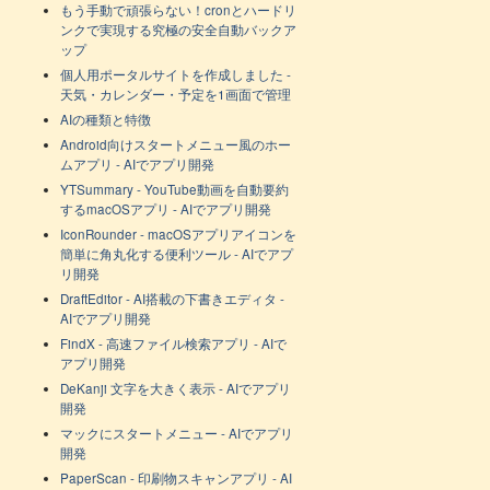
もう手動で頑張らない！cronとハードリ
ンクで実現する究極の安全自動バックア
ップ
個人用ポータルサイトを作成しました -
天気・カレンダー・予定を1画面で管理
AIの種類と特徴
Android向けスタートメニュー風のホー
ムアプリ - AIでアプリ開発
YTSummary - YouTube動画を自動要約
するmacOSアプリ - AIでアプリ開発
IconRounder - macOSアプリアイコンを
簡単に角丸化する便利ツール - AIでアプ
リ開発
DraftEditor - AI搭載の下書きエディタ -
AIでアプリ開発
FindX - 高速ファイル検索アプリ - AIで
アプリ開発
DeKanji 文字を大きく表示 - AIでアプリ
開発
マックにスタートメニュー - AIでアプリ
開発
PaperScan - 印刷物スキャンアプリ - AI