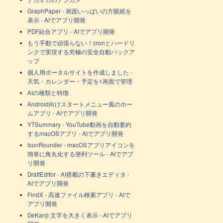
GraphPaper - 画面いっぱいの方眼紙を
表示 - AIでアプリ開発
PDF結合アプリ - AIでアプリ開発
もう手動で頑張らない！cronとハードリ
ンクで実現する究極の安全自動バックア
ップ
個人用ポータルサイトを作成しました -
天気・カレンダー・予定を1画面で管理
AIの種類と特徴
Android向けスタートメニュー風のホー
ムアプリ - AIでアプリ開発
YTSummary - YouTube動画を自動要約
するmacOSアプリ - AIでアプリ開発
IconRounder - macOSアプリアイコンを
簡単に角丸化する便利ツール - AIでアプ
リ開発
DraftEditor - AI搭載の下書きエディタ -
AIでアプリ開発
FindX - 高速ファイル検索アプリ - AIで
アプリ開発
DeKanji 文字を大きく表示 - AIでアプリ