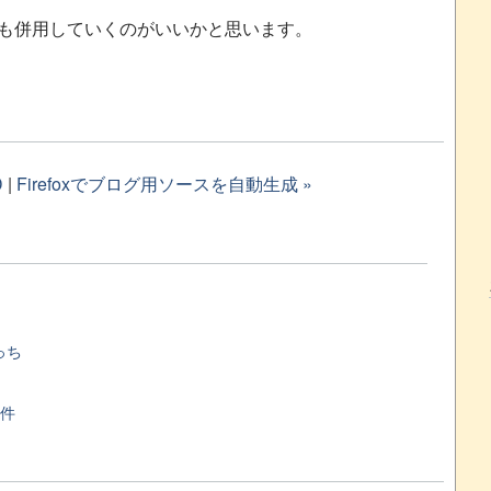
ンクも併用していくのがいいかと思います。
D
|
Firefoxでブログ用ソースを自動生成 »
っち
万件