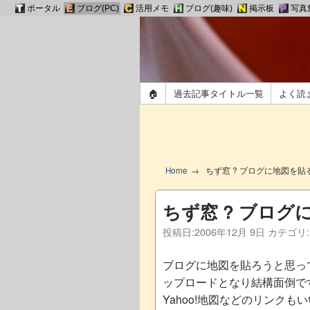
ポータル
ブログ(PC)
活用メモ
ブログ(趣味)
掲示板
写真
🏠
過去記事タイトル一覧
よく読
Home
ちず窓 ? ブログに地図を貼
ちず窓 ? ブログ
投稿日:
2006年12月 9日
カテゴリ
ブログに地図を貼ろうと思っ
ップロードとなり結構面倒で
Yahoo!地図などのリンク