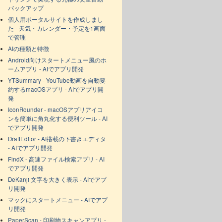
バックアップ
個人用ポータルサイトを作成しまし
た - 天気・カレンダー・予定を1画面
で管理
AIの種類と特徴
Android向けスタートメニュー風のホ
ームアプリ - AIでアプリ開発
YTSummary - YouTube動画を自動要
約するmacOSアプリ - AIでアプリ開
発
IconRounder - macOSアプリアイコ
ンを簡単に角丸化する便利ツール - AI
でアプリ開発
DraftEditor - AI搭載の下書きエディタ
- AIでアプリ開発
FindX - 高速ファイル検索アプリ - AI
でアプリ開発
DeKanji 文字を大きく表示 - AIでアプ
リ開発
マックにスタートメニュー - AIでアプ
リ開発
PaperScan - 印刷物スキャンアプリ -