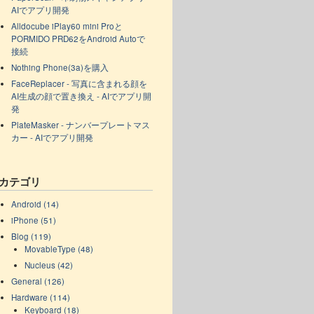
AIでアプリ開発
Alldocube iPlay60 mini Proと
PORMIDO PRD62をAndroid Autoで
接続
Nothing Phone(3a)を購入
FaceReplacer - 写真に含まれる顔を
AI生成の顔で置き換え - AIでアプリ開
発
PlateMasker - ナンバープレートマス
カー - AIでアプリ開発
カテゴリ
Android (14)
iPhone (51)
Blog (119)
MovableType (48)
Nucleus (42)
General (126)
Hardware (114)
Keyboard (18)