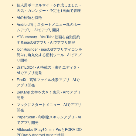
個人用ポータルサイトを作成しました -
天気・カレンダー・予定を1画面で管理
AIの種類と特徴
Android向けスタートメニュー風のホー
ムアプリ - AIでアプリ開発
YTSummary - YouTube動画を自動要約
するmacOSアプリ - AIでアプリ開発
IconRounder - macOSアプリアイコンを
簡単に角丸化する便利ツール - AIでアプ
リ開発
DraftEditor - AI搭載の下書きエディタ -
AIでアプリ開発
FindX - 高速ファイル検索アプリ - AIで
アプリ開発
DeKanji 文字を大きく表示 - AIでアプリ
開発
マックにスタートメニュー - AIでアプリ
開発
PaperScan - 印刷物スキャンアプリ - AI
でアプリ開発
Alldocube iPlay60 mini ProとPORMIDO
PRD62をAndroid Autoで接続