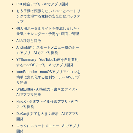
PDF結合アプリ - AIでアプリ開発
もう手動で頑張らない！cronとハードリ
ンクで実現する究極の安全自動バックア
ップ
個人用ポータルサイトを作成しました -
天気・カレンダー・予定を1画面で管理
AIの種類と特徴
Android向けスタートメニュー風のホー
ムアプリ - AIでアプリ開発
YTSummary - YouTube動画を自動要約
するmacOSアプリ - AIでアプリ開発
IconRounder - macOSアプリアイコンを
簡単に角丸化する便利ツール - AIでアプ
リ開発
DraftEditor - AI搭載の下書きエディタ -
AIでアプリ開発
FindX - 高速ファイル検索アプリ - AIで
アプリ開発
DeKanji 文字を大きく表示 - AIでアプリ
開発
マックにスタートメニュー - AIでアプリ
開発