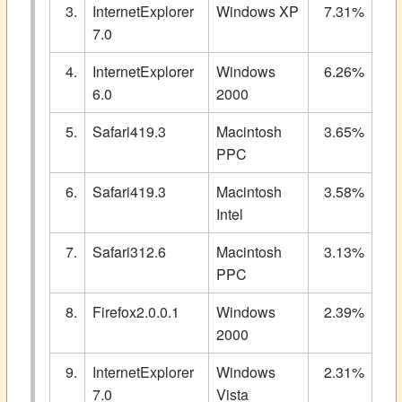
3.
InternetExplorer
Windows XP
7.31%
7.0
4.
InternetExplorer
Windows
6.26%
6.0
2000
5.
Safari419.3
Macintosh
3.65%
PPC
6.
Safari419.3
Macintosh
3.58%
Intel
7.
Safari312.6
Macintosh
3.13%
PPC
8.
Firefox2.0.0.1
Windows
2.39%
2000
9.
InternetExplorer
Windows
2.31%
7.0
Vista