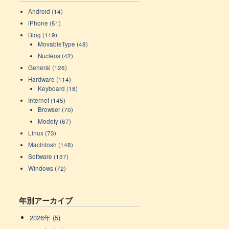
Android (14)
iPhone (51)
Blog (119)
MovableType (48)
Nucleus (42)
General (126)
Hardware (114)
Keyboard (18)
Internet (145)
Browser (70)
Modefy (67)
Linux (73)
Macintosh (148)
Software (137)
Windows (72)
年別アーカイブ
2026年 (5)