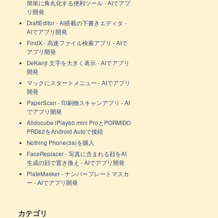
簡単に角丸化する便利ツール - AIでアプ
リ開発
DraftEditor - AI搭載の下書きエディタ -
AIでアプリ開発
FindX - 高速ファイル検索アプリ - AIで
アプリ開発
DeKanji 文字を大きく表示 - AIでアプリ
開発
マックにスタートメニュー - AIでアプリ
開発
PaperScan - 印刷物スキャンアプリ - AI
でアプリ開発
Alldocube iPlay60 mini ProとPORMIDO
PRD62をAndroid Autoで接続
Nothing Phone(3a)を購入
FaceReplacer - 写真に含まれる顔をAI
生成の顔で置き換え - AIでアプリ開発
PlateMasker - ナンバープレートマスカ
ー - AIでアプリ開発
カテゴリ