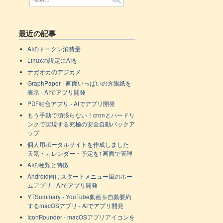
最近の記事
AIのトークン消費量
Linuxの設定にAIを
ナガオカのデジカメ
GraphPaper - 画面いっぱいの方眼紙を
表示 - AIでアプリ開発
PDF結合アプリ - AIでアプリ開発
もう手動で頑張らない！cronとハードリ
ンクで実現する究極の安全自動バックア
ップ
個人用ポータルサイトを作成しました -
天気・カレンダー・予定を1画面で管理
AIの種類と特徴
Android向けスタートメニュー風のホー
ムアプリ - AIでアプリ開発
YTSummary - YouTube動画を自動要約
するmacOSアプリ - AIでアプリ開発
IconRounder - macOSアプリアイコンを