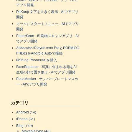
アプリ開発
DeKanji 文字を大きく表示 - AIでアプリ
開発
マックにスタートメニュー - AIでアプリ
開発
PaperScan - 印刷物スキャンアプリ - AI
でアプリ開発
Alldocube iPlay60 mini ProとPORMIDO
PRD62をAndroid Autoで接続
Nothing Phone(3a)を購入
FaceReplacer - 写真に含まれる顔をAI
生成の顔で置き換え - AIでアプリ開発
PlateMasker - ナンバープレートマスカ
ー - AIでアプリ開発
カテゴリ
Android (14)
iPhone (51)
Blog (119)
MovableType (48)