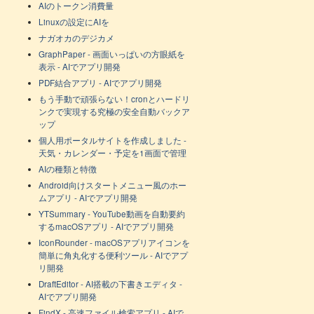
AIのトークン消費量
Linuxの設定にAIを
ナガオカのデジカメ
GraphPaper - 画面いっぱいの方眼紙を
表示 - AIでアプリ開発
PDF結合アプリ - AIでアプリ開発
もう手動で頑張らない！cronとハードリ
ンクで実現する究極の安全自動バックア
ップ
個人用ポータルサイトを作成しました -
天気・カレンダー・予定を1画面で管理
AIの種類と特徴
Android向けスタートメニュー風のホー
ムアプリ - AIでアプリ開発
YTSummary - YouTube動画を自動要約
するmacOSアプリ - AIでアプリ開発
IconRounder - macOSアプリアイコンを
簡単に角丸化する便利ツール - AIでアプ
リ開発
DraftEditor - AI搭載の下書きエディタ -
AIでアプリ開発
FindX - 高速ファイル検索アプリ - AIで