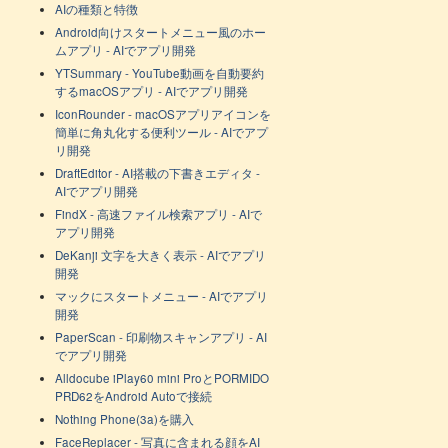
AIの種類と特徴
Android向けスタートメニュー風のホー
ムアプリ - AIでアプリ開発
YTSummary - YouTube動画を自動要約
するmacOSアプリ - AIでアプリ開発
IconRounder - macOSアプリアイコンを
簡単に角丸化する便利ツール - AIでアプ
リ開発
DraftEditor - AI搭載の下書きエディタ -
AIでアプリ開発
FindX - 高速ファイル検索アプリ - AIで
アプリ開発
DeKanji 文字を大きく表示 - AIでアプリ
開発
マックにスタートメニュー - AIでアプリ
開発
PaperScan - 印刷物スキャンアプリ - AI
でアプリ開発
Alldocube iPlay60 mini ProとPORMIDO
PRD62をAndroid Autoで接続
Nothing Phone(3a)を購入
FaceReplacer - 写真に含まれる顔をAI