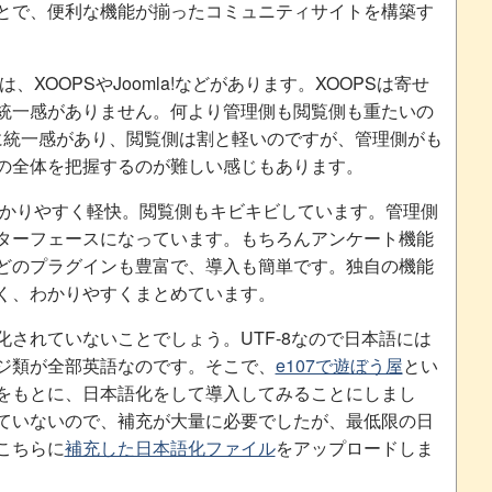
とで、便利な機能が揃ったコミュニティサイトを構築す
、XOOPSやJoomla!などがあります。XOOPSは寄せ
統一感がありません。何より管理側も閲覧側も重たいの
操作に統一感があり、閲覧側は割と軽いのですが、管理側がも
の全体を把握するのが難しい感じもあります。
もわかりやすく軽快。閲覧側もキビキビしています。管理側
ターフェースになっています。もちろんアンケート機能
どのプラグインも豊富で、導入も簡単です。独自の機能
く、わかりやすくまとめています。
されていないことでしょう。UTF-8なので日本語には
ジ類が全部英語なのです。そこで、
e107で遊ぼう屋
とい
をもとに、日本語化をして導入してみることにしまし
ていないので、補充が大量に必要でしたが、最低限の日
こちらに
補充した日本語化ファイル
をアップロードしま