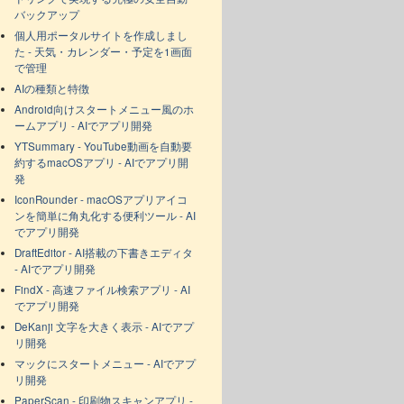
バックアップ
個人用ポータルサイトを作成しまし
た - 天気・カレンダー・予定を1画面
で管理
AIの種類と特徴
Android向けスタートメニュー風のホ
ームアプリ - AIでアプリ開発
YTSummary - YouTube動画を自動要
約するmacOSアプリ - AIでアプリ開
発
IconRounder - macOSアプリアイコ
ンを簡単に角丸化する便利ツール - AI
でアプリ開発
DraftEditor - AI搭載の下書きエディタ
- AIでアプリ開発
FindX - 高速ファイル検索アプリ - AI
でアプリ開発
DeKanji 文字を大きく表示 - AIでアプ
リ開発
マックにスタートメニュー - AIでアプ
リ開発
PaperScan - 印刷物スキャンアプリ -