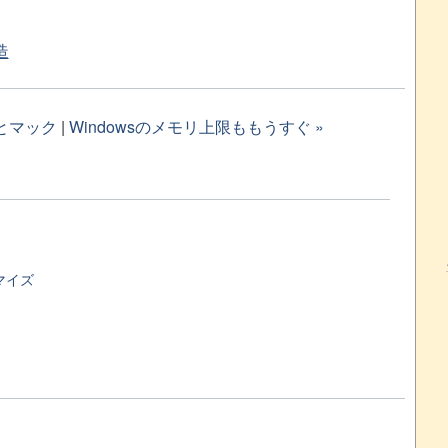
改造
とマック
|
Windowsのメモリ上限ももうすぐ »
マイズ