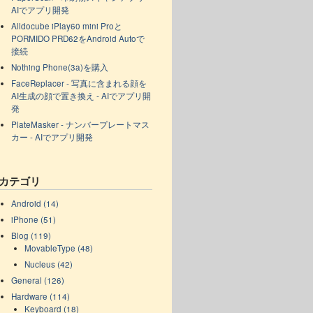
AIでアプリ開発
Alldocube iPlay60 mini Proと
PORMIDO PRD62をAndroid Autoで
接続
Nothing Phone(3a)を購入
FaceReplacer - 写真に含まれる顔を
AI生成の顔で置き換え - AIでアプリ開
発
PlateMasker - ナンバープレートマス
カー - AIでアプリ開発
カテゴリ
Android (14)
iPhone (51)
Blog (119)
MovableType (48)
Nucleus (42)
General (126)
Hardware (114)
Keyboard (18)