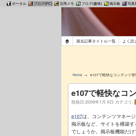
ポータル
ブログ(PC)
活用メモ
ブログ(趣味)
掲示板
写真
🏠
過去記事タイトル一覧
よく読
Home
e107で軽快なコンテンツ管
e107で軽快なコ
投稿日:
2008年1月 6日
カテゴリ:
e107
は、コンテンツマネージ
掲示板など、サイトを構築す
でしょうか。掲示板機能だけ