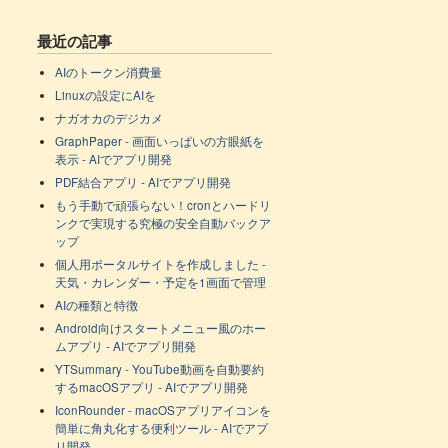
最近の記事
AIのトークン消費量
Linuxの設定にAIを
ナガオカのデジカメ
GraphPaper - 画面いっぱいの方眼紙を
表示 - AIでアプリ開発
PDF結合アプリ - AIでアプリ開発
もう手動で頑張らない！cronとハードリ
ンクで実現する究極の安全自動バックア
ップ
個人用ポータルサイトを作成しました -
天気・カレンダー・予定を1画面で管理
AIの種類と特徴
Android向けスタートメニュー風のホー
ムアプリ - AIでアプリ開発
YTSummary - YouTube動画を自動要約
するmacOSアプリ - AIでアプリ開発
IconRounder - macOSアプリアイコンを
簡単に角丸化する便利ツール - AIでアプ
リ開発