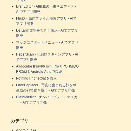
DraftEditor - AI搭載の下書きエディタ -
AIでアプリ開発
FindX - 高速ファイル検索アプリ - AIで
アプリ開発
DeKanji 文字を大きく表示 - AIでアプリ
開発
マックにスタートメニュー - AIでアプリ
開発
PaperScan - 印刷物スキャンアプリ - AI
でアプリ開発
Alldocube iPlay60 mini ProとPORMIDO
PRD62をAndroid Autoで接続
Nothing Phone(3a)を購入
FaceReplacer - 写真に含まれる顔をAI
生成の顔で置き換え - AIでアプリ開発
PlateMasker - ナンバープレートマスカ
ー - AIでアプリ開発
カテゴリ
Android (14)