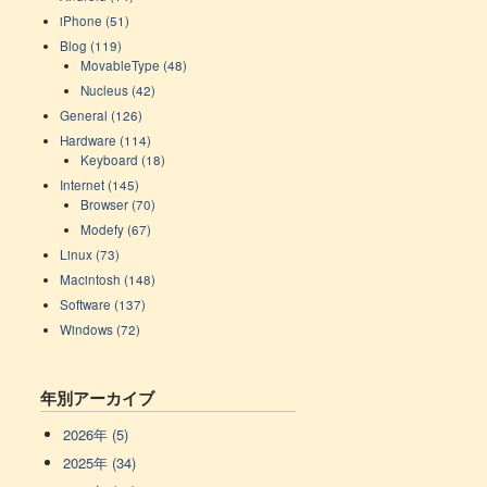
iPhone (51)
Blog (119)
MovableType (48)
Nucleus (42)
General (126)
Hardware (114)
Keyboard (18)
Internet (145)
Browser (70)
Modefy (67)
Linux (73)
Macintosh (148)
Software (137)
Windows (72)
年別アーカイブ
2026年 (5)
2025年 (34)