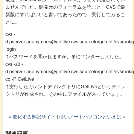
ませんでした。開発元のフォーラムを読むと、CVSで最
新版にすればいいと書いてあったので、実行してみるこ
とに。
cvs -
d:pserver:anonymous@getlive.cvs.sourceforge.net:/cvsroot/g
login
↑パスワードを聞かれますが、単にエンターしました。
cvs -z3 -
d:pserver:anonymous@getlive.cvs.sourceforge.net:/cvsroot/g
co -P GetLive
↑実行したカレントディレクトリにGetLiveというディレ
クトリが作成され、その中にファイルが入っています。
« 進化する翻訳サイト
|
薄いノートパソコンといえば »
関連記事