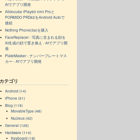
AIでアプリ開発
Alldocube iPlay60 mini Proと
PORMIDO PRD62をAndroid Autoで
接続
Nothing Phone(3a)を購入
FaceReplacer - 写真に含まれる顔を
AI生成の顔で置き換え - AIでアプリ開
発
PlateMasker - ナンバープレートマス
カー - AIでアプリ開発
カテゴリ
Android (14)
iPhone (51)
Blog (119)
MovableType (48)
Nucleus (42)
General (126)
Hardware (114)
Keyboard (18)