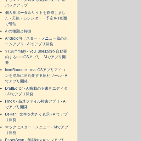
バックアップ
個人用ポータルサイトを作成しまし
た - 天気・カレンダー・予定を1画面
で管理
AIの種類と特徴
Android向けスタートメニュー風のホ
ームアプリ - AIでアプリ開発
YTSummary - YouTube動画を自動要
約するmacOSアプリ - AIでアプリ開
発
IconRounder - macOSアプリアイコ
ンを簡単に角丸化する便利ツール - AI
でアプリ開発
DraftEditor - AI搭載の下書きエディタ
- AIでアプリ開発
FindX - 高速ファイル検索アプリ - AI
でアプリ開発
DeKanji 文字を大きく表示 - AIでアプ
リ開発
マックにスタートメニュー - AIでアプ
リ開発
PaperScan - 印刷物スキャンアプリ -