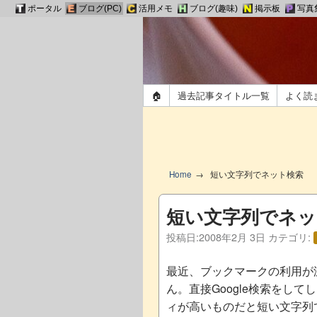
ポータル
ブログ(PC)
活用メモ
ブログ(趣味)
掲示板
写真
🏠
過去記事タイトル一覧
よく読
Home
短い文字列でネット検索
短い文字列でネッ
投稿日:
2008年2月 3日
カテゴリ:
最近、ブックマークの利用が
ん。直接Google検索をし
ィが高いものだと短い文字列