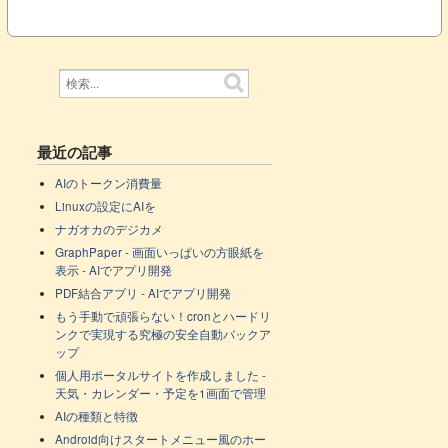
最近の記事
AIのトークン消費量
Linuxの設定にAIを
ナガオカのデジカメ
GraphPaper - 画面いっぱいの方眼紙を
表示 - AIでアプリ開発
PDF結合アプリ - AIでアプリ開発
もう手動で頑張らない！cronとハードリ
ンクで実現する究極の安全自動バックア
ップ
個人用ポータルサイトを作成しました -
天気・カレンダー・予定を1画面で管理
AIの種類と特徴
Android向けスタートメニュー風のホー