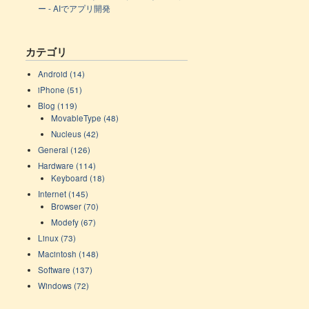
ー - AIでアプリ開発
カテゴリ
Android (14)
iPhone (51)
Blog (119)
MovableType (48)
Nucleus (42)
General (126)
Hardware (114)
Keyboard (18)
Internet (145)
Browser (70)
Modefy (67)
Linux (73)
Macintosh (148)
Software (137)
Windows (72)