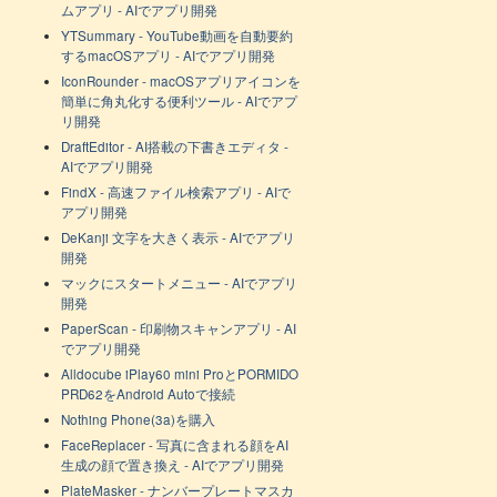
ムアプリ - AIでアプリ開発
YTSummary - YouTube動画を自動要約
するmacOSアプリ - AIでアプリ開発
IconRounder - macOSアプリアイコンを
簡単に角丸化する便利ツール - AIでアプ
リ開発
DraftEditor - AI搭載の下書きエディタ -
AIでアプリ開発
FindX - 高速ファイル検索アプリ - AIで
アプリ開発
DeKanji 文字を大きく表示 - AIでアプリ
開発
マックにスタートメニュー - AIでアプリ
開発
PaperScan - 印刷物スキャンアプリ - AI
でアプリ開発
Alldocube iPlay60 mini ProとPORMIDO
PRD62をAndroid Autoで接続
Nothing Phone(3a)を購入
FaceReplacer - 写真に含まれる顔をAI
生成の顔で置き換え - AIでアプリ開発
PlateMasker - ナンバープレートマスカ