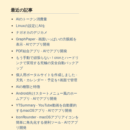
最近の記事
AIのトークン消費量
Linuxの設定にAIを
ナガオカのデジカメ
GraphPaper - 画面いっぱいの方眼紙を
表示 - AIでアプリ開発
PDF結合アプリ - AIでアプリ開発
もう手動で頑張らない！cronとハードリ
ンクで実現する究極の安全自動バックア
ップ
個人用ポータルサイトを作成しました -
天気・カレンダー・予定を1画面で管理
AIの種類と特徴
Android向けスタートメニュー風のホー
ムアプリ - AIでアプリ開発
YTSummary - YouTube動画を自動要約
するmacOSアプリ - AIでアプリ開発
IconRounder - macOSアプリアイコンを
簡単に角丸化する便利ツール - AIでアプ
リ開発