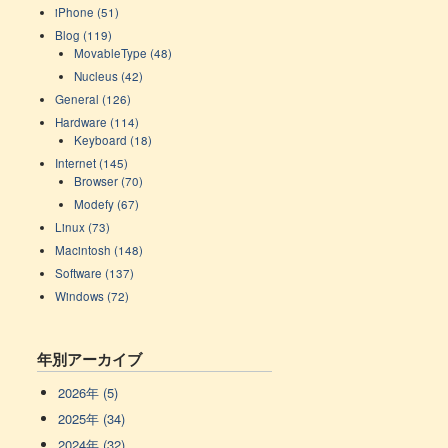
iPhone (51)
Blog (119)
MovableType (48)
Nucleus (42)
General (126)
Hardware (114)
Keyboard (18)
Internet (145)
Browser (70)
Modefy (67)
Linux (73)
Macintosh (148)
Software (137)
Windows (72)
年別アーカイブ
2026年 (5)
2025年 (34)
2024年 (32)