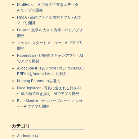
DraftEditor - AI搭載の下書きエディタ -
AIでアプリ開発
FindX - 高速ファイル検索アプリ - AIで
アプリ開発
DeKanji 文字を大きく表示 - AIでアプリ
開発
マックにスタートメニュー - AIでアプリ
開発
PaperScan - 印刷物スキャンアプリ - AI
でアプリ開発
Alldocube iPlay60 mini ProとPORMIDO
PRD62をAndroid Autoで接続
Nothing Phone(3a)を購入
FaceReplacer - 写真に含まれる顔をAI
生成の顔で置き換え - AIでアプリ開発
PlateMasker - ナンバープレートマスカ
ー - AIでアプリ開発
カテゴリ
Android (14)