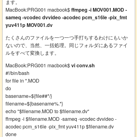
ます。
MacBook:PRG001 macbook$
ffmpeg -i MOV001.MOD -
sameq -vcodec dvvideo -acodec pcm_s16le -pix_fmt
yuv411p MOV001.dv
たくさんのファイルを一つ一つ手打ちするわけにもいか
ないので、当然、一括処理。同じフォルダにあるファイ
ルをすべて変換します。
MacBook:PRG001 macbook$
vi conv.sh
#!/bin/bash
for file in *.MOD
do
basename=${file##*/}
filename=${basename%.*}
echo "$filename.MOD to $filename.dv"
ffmpeg -i $filename.MOD -sameq -vcodec dvvideo -
acodec pcm_s16le -pix_fmt yuv411p $filename.dv
done