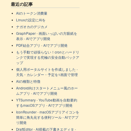
最近の記事
AIのトークン消費量
Linuxの設定にAIを
ナガオカのデジカメ
GraphPaper - 画面いっぱいの方眼紙を
表示 - AIでアプリ開発
PDF結合アプリ - AIでアプリ開発
もう手動で頑張らない！cronとハードリ
ンクで実現する究極の安全自動バックア
ップ
個人用ポータルサイトを作成しました -
天気・カレンダー・予定を1画面で管理
AIの種類と特徴
Android向けスタートメニュー風のホー
ムアプリ - AIでアプリ開発
YTSummary - YouTube動画を自動要約
するmacOSアプリ - AIでアプリ開発
IconRounder - macOSアプリアイコンを
簡単に角丸化する便利ツール - AIでアプ
リ開発
DraftEditor - AI搭載の下書きエディタ -