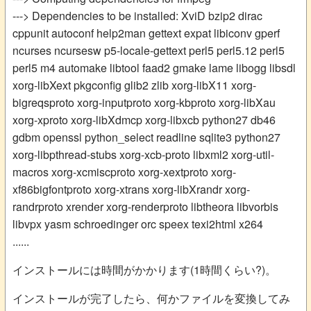
---> Dependencies to be installed: XviD bzip2 dirac
cppunit autoconf help2man gettext expat libiconv gperf
ncurses ncursesw p5-locale-gettext perl5 perl5.12 perl5
perl5 m4 automake libtool faad2 gmake lame libogg libsdl
xorg-libXext pkgconfig glib2 zlib xorg-libX11 xorg-
bigreqsproto xorg-inputproto xorg-kbproto xorg-libXau
xorg-xproto xorg-libXdmcp xorg-libxcb python27 db46
gdbm openssl python_select readline sqlite3 python27
xorg-libpthread-stubs xorg-xcb-proto libxml2 xorg-util-
macros xorg-xcmiscproto xorg-xextproto xorg-
xf86bigfontproto xorg-xtrans xorg-libXrandr xorg-
randrproto xrender xorg-renderproto libtheora libvorbis
libvpx yasm schroedinger orc speex texi2html x264
......
インストールには時間がかかります(1時間くらい?)。
インストールが完了したら、何かファイルを変換してみ