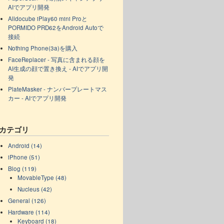
AIでアプリ開発
Alldocube iPlay60 mini Proと
PORMIDO PRD62をAndroid Autoで
接続
Nothing Phone(3a)を購入
FaceReplacer - 写真に含まれる顔を
AI生成の顔で置き換え - AIでアプリ開
発
PlateMasker - ナンバープレートマス
カー - AIでアプリ開発
カテゴリ
Android (14)
iPhone (51)
Blog (119)
MovableType (48)
Nucleus (42)
General (126)
Hardware (114)
Keyboard (18)