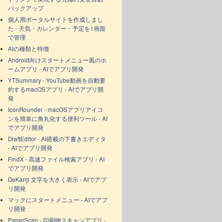
バックアップ
個人用ポータルサイトを作成しまし
た - 天気・カレンダー・予定を1画面
で管理
AIの種類と特徴
Android向けスタートメニュー風のホ
ームアプリ - AIでアプリ開発
YTSummary - YouTube動画を自動要
約するmacOSアプリ - AIでアプリ開
発
IconRounder - macOSアプリアイコ
ンを簡単に角丸化する便利ツール - AI
でアプリ開発
DraftEditor - AI搭載の下書きエディタ
- AIでアプリ開発
FindX - 高速ファイル検索アプリ - AI
でアプリ開発
DeKanji 文字を大きく表示 - AIでアプ
リ開発
マックにスタートメニュー - AIでアプ
リ開発
PaperScan - 印刷物スキャンアプリ -