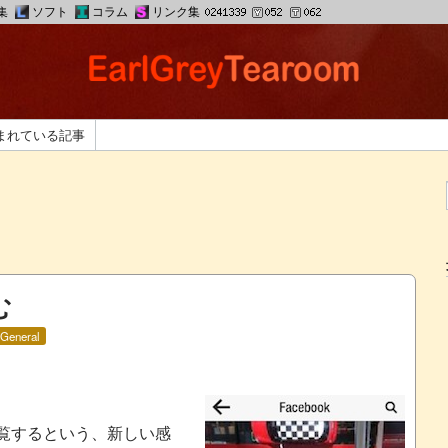
集
ソフト
コラム
リンク集
まれている記事
む
General
覧するという、新しい感