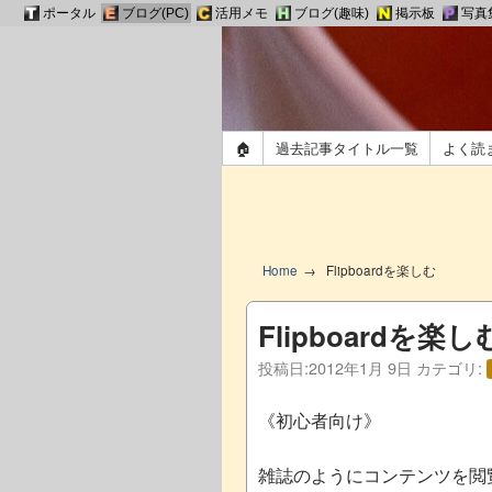
ポータル
ブログ(PC)
活用メモ
ブログ(趣味)
掲示板
写真
🏠
過去記事タイトル一覧
よく読
Home
Flipboardを楽しむ
Flipboardを楽し
投稿日:
2012年1月 9日
カテゴリ:
《初心者向け》
雑誌のようにコンテンツを閲