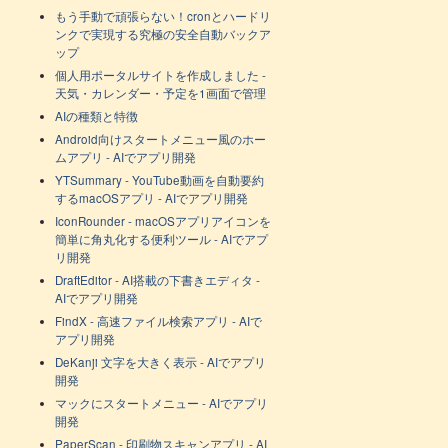
もう手動で頑張らない！cronとハードリ
ンクで実現する究極の安全自動バックア
ップ
個人用ポータルサイトを作成しました -
天気・カレンダー・予定を1画面で管理
AIの種類と特徴
Android向けスタートメニュー風のホー
ムアプリ - AIでアプリ開発
YTSummary - YouTube動画を自動要約
するmacOSアプリ - AIでアプリ開発
IconRounder - macOSアプリアイコンを
簡単に角丸化する便利ツール - AIでアプ
リ開発
DraftEditor - AI搭載の下書きエディタ -
AIでアプリ開発
FindX - 高速ファイル検索アプリ - AIで
アプリ開発
DeKanji 文字を大きく表示 - AIでアプリ
開発
マックにスタートメニュー - AIでアプリ
開発
PaperScan - 印刷物スキャンアプリ - AI