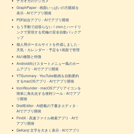
ナガオカのデジカメ
GraphPaper - 画面いっぱいの方眼紙を
表示 - AIでアプリ開発
PDF結合アプリ - AIでアプリ開発
もう手動で頑張らない！cronとハードリ
ンクで実現する究極の安全自動バックア
ップ
個人用ポータルサイトを作成しました -
天気・カレンダー・予定を1画面で管理
AIの種類と特徴
Android向けスタートメニュー風のホー
ムアプリ - AIでアプリ開発
YTSummary - YouTube動画を自動要約
するmacOSアプリ - AIでアプリ開発
IconRounder - macOSアプリアイコンを
簡単に角丸化する便利ツール - AIでアプ
リ開発
DraftEditor - AI搭載の下書きエディタ -
AIでアプリ開発
FindX - 高速ファイル検索アプリ - AIで
アプリ開発
DeKanji 文字を大きく表示 - AIでアプリ