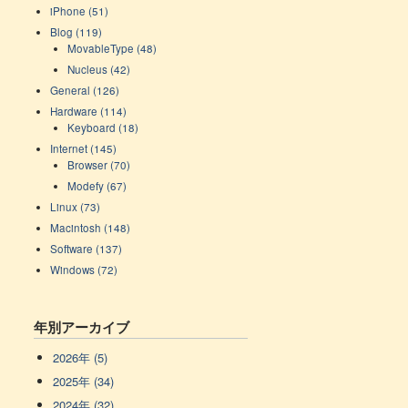
iPhone (51)
Blog (119)
MovableType (48)
Nucleus (42)
General (126)
Hardware (114)
Keyboard (18)
Internet (145)
Browser (70)
Modefy (67)
Linux (73)
Macintosh (148)
Software (137)
Windows (72)
年別アーカイブ
2026年 (5)
2025年 (34)
2024年 (32)