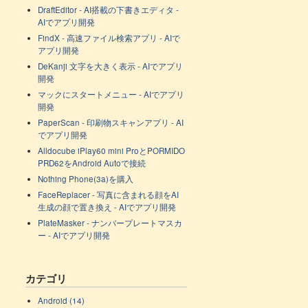
DraftEditor - AI搭載の下書きエディタ -
AIでアプリ開発
FindX - 高速ファイル検索アプリ - AIで
アプリ開発
DeKanji 文字を大きく表示 - AIでアプリ
開発
マックにスタートメニュー - AIでアプリ
開発
PaperScan - 印刷物スキャンアプリ - AI
でアプリ開発
Alldocube iPlay60 mini ProとPORMIDO
PRD62をAndroid Autoで接続
Nothing Phone(3a)を購入
FaceReplacer - 写真に含まれる顔をAI
生成の顔で置き換え - AIでアプリ開発
PlateMasker - ナンバープレートマスカ
ー - AIでアプリ開発
カテゴリ
Android (14)