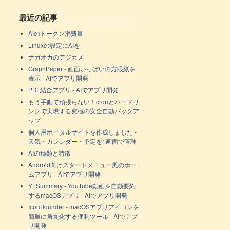
最近の記事
AIのトークン消費量
Linuxの設定にAIを
ナガオカのデジカメ
GraphPaper - 画面いっぱいの方眼紙を
表示 - AIでアプリ開発
PDF結合アプリ - AIでアプリ開発
もう手動で頑張らない！cronとハードリ
ンクで実現する究極の安全自動バックア
ップ
個人用ポータルサイトを作成しました -
天気・カレンダー・予定を1画面で管理
AIの種類と特徴
Android向けスタートメニュー風のホー
ムアプリ - AIでアプリ開発
YTSummary - YouTube動画を自動要約
するmacOSアプリ - AIでアプリ開発
IconRounder - macOSアプリアイコンを
簡単に角丸化する便利ツール - AIでアプ
リ開発