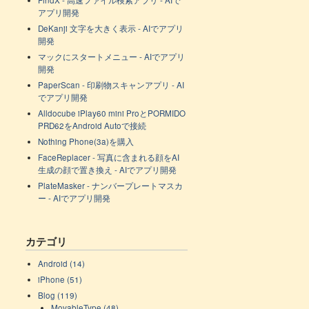
FindX - 高速ファイル検索アプリ - AIで
アプリ開発
DeKanji 文字を大きく表示 - AIでアプリ
開発
マックにスタートメニュー - AIでアプリ
開発
PaperScan - 印刷物スキャンアプリ - AI
でアプリ開発
Alldocube iPlay60 mini ProとPORMIDO
PRD62をAndroid Autoで接続
Nothing Phone(3a)を購入
FaceReplacer - 写真に含まれる顔をAI
生成の顔で置き換え - AIでアプリ開発
PlateMasker - ナンバープレートマスカ
ー - AIでアプリ開発
カテゴリ
Android (14)
iPhone (51)
Blog (119)
MovableType (48)