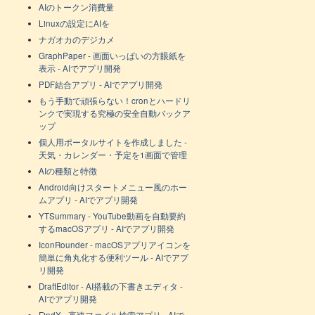
AIのトークン消費量
Linuxの設定にAIを
ナガオカのデジカメ
GraphPaper - 画面いっぱいの方眼紙を
表示 - AIでアプリ開発
PDF結合アプリ - AIでアプリ開発
もう手動で頑張らない！cronとハードリ
ンクで実現する究極の安全自動バックア
ップ
個人用ポータルサイトを作成しました -
天気・カレンダー・予定を1画面で管理
AIの種類と特徴
Android向けスタートメニュー風のホー
ムアプリ - AIでアプリ開発
YTSummary - YouTube動画を自動要約
するmacOSアプリ - AIでアプリ開発
IconRounder - macOSアプリアイコンを
簡単に角丸化する便利ツール - AIでアプ
リ開発
DraftEditor - AI搭載の下書きエディタ -
AIでアプリ開発