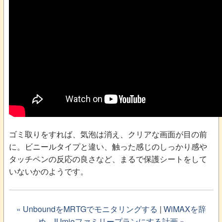
ゴミ取りをすれば、気泡は消え、クリアな画面が目の前
に。ビニールタイプと違い、触った感じのしっかり感や
タッチペンの反応の良さなど、まるで保護シートをして
いないかのようです。
« UnboundをMRTGでモニタリングする
|
WiMAXを辞
め、IIJmioファミリープランにする計画 »