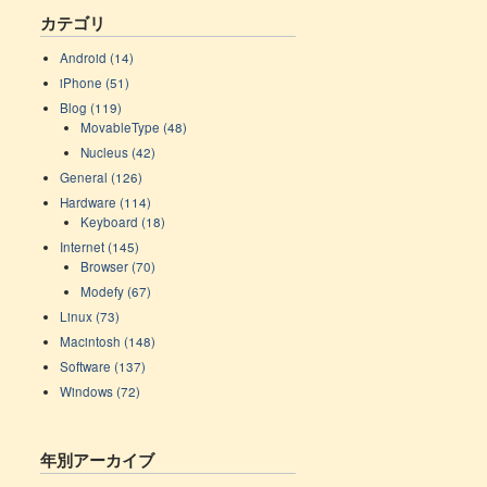
カテゴリ
Android (14)
iPhone (51)
Blog (119)
MovableType (48)
Nucleus (42)
General (126)
Hardware (114)
Keyboard (18)
Internet (145)
Browser (70)
Modefy (67)
Linux (73)
Macintosh (148)
Software (137)
Windows (72)
年別アーカイブ