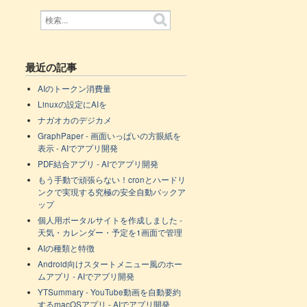
最近の記事
AIのトークン消費量
Linuxの設定にAIを
ナガオカのデジカメ
GraphPaper - 画面いっぱいの方眼紙を
表示 - AIでアプリ開発
PDF結合アプリ - AIでアプリ開発
もう手動で頑張らない！cronとハードリ
ンクで実現する究極の安全自動バックア
ップ
個人用ポータルサイトを作成しました -
天気・カレンダー・予定を1画面で管理
AIの種類と特徴
Android向けスタートメニュー風のホー
ムアプリ - AIでアプリ開発
YTSummary - YouTube動画を自動要約
するmacOSアプリ - AIでアプリ開発