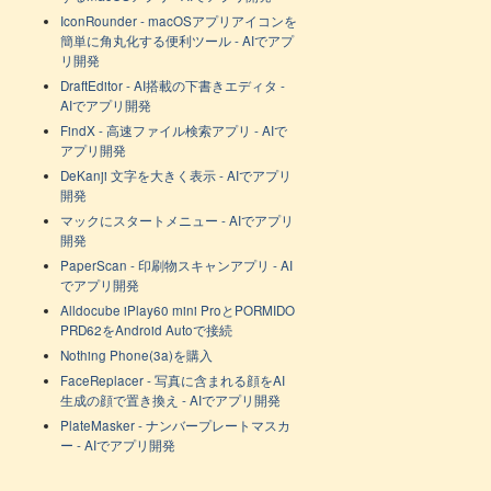
IconRounder - macOSアプリアイコンを
簡単に角丸化する便利ツール - AIでアプ
リ開発
DraftEditor - AI搭載の下書きエディタ -
AIでアプリ開発
FindX - 高速ファイル検索アプリ - AIで
アプリ開発
DeKanji 文字を大きく表示 - AIでアプリ
開発
マックにスタートメニュー - AIでアプリ
開発
PaperScan - 印刷物スキャンアプリ - AI
でアプリ開発
Alldocube iPlay60 mini ProとPORMIDO
PRD62をAndroid Autoで接続
Nothing Phone(3a)を購入
FaceReplacer - 写真に含まれる顔をAI
生成の顔で置き換え - AIでアプリ開発
PlateMasker - ナンバープレートマスカ
ー - AIでアプリ開発