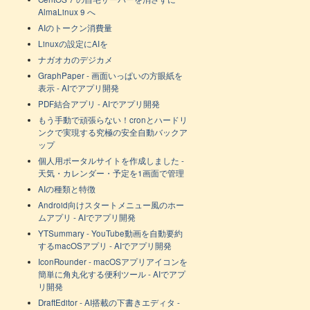
AlmaLinux 9 へ
AIのトークン消費量
Linuxの設定にAIを
ナガオカのデジカメ
GraphPaper - 画面いっぱいの方眼紙を
表示 - AIでアプリ開発
PDF結合アプリ - AIでアプリ開発
もう手動で頑張らない！cronとハードリ
ンクで実現する究極の安全自動バックア
ップ
個人用ポータルサイトを作成しました -
天気・カレンダー・予定を1画面で管理
AIの種類と特徴
Android向けスタートメニュー風のホー
ムアプリ - AIでアプリ開発
YTSummary - YouTube動画を自動要約
するmacOSアプリ - AIでアプリ開発
IconRounder - macOSアプリアイコンを
簡単に角丸化する便利ツール - AIでアプ
リ開発
DraftEditor - AI搭載の下書きエディタ -