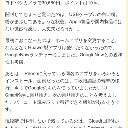
ヨドバシカメラで30,680円。ポイントは10％。
開封してちょっと驚いたのは、USBケーブルの白い粉。
粉がまぶしてあるような状態。Apple製品や国内製品には
ない微妙な感じ。大丈夫だろうか...。
最初におこなったのは、ホームアプリを変更すること。
なんとなくHuawei製アプリは使いたくなかったので。
GoogleNowランチャーにしました。GoogleNowとの親和
性も考慮。
あとは、iPhoneに入っている同名のアプリをいろいろと
インストール。面倒だったのは、二段階認証の端末の移
行。今までGoogleのものを使っていましたが、IIJ
SmartKeyに乗り換え。次の乗り換えのことを考えまし
た。バーコード読み取りで移行できる機能があるそうで
す。
現段階で移行しないで残っているのは、iCloudに紐付い
たもの。メモやリマインダー、それからPodcast。メモや