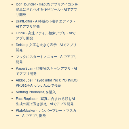
IconRounder - macOSアプリアイコンを
簡単に角丸化する便利ツール - AIでアプ
リ開発
DraftEditor - AI搭載の下書きエディタ -
AIでアプリ開発
FindX - 高速ファイル検索アプリ - AIで
アプリ開発
DeKanji 文字を大きく表示 - AIでアプリ
開発
マックにスタートメニュー - AIでアプリ
開発
PaperScan - 印刷物スキャンアプリ - AI
でアプリ開発
Alldocube iPlay60 mini ProとPORMIDO
PRD62をAndroid Autoで接続
Nothing Phone(3a)を購入
FaceReplacer - 写真に含まれる顔をAI
生成の顔で置き換え - AIでアプリ開発
PlateMasker - ナンバープレートマスカ
ー - AIでアプリ開発