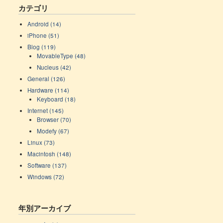
カテゴリ
Android (14)
iPhone (51)
Blog (119)
MovableType (48)
Nucleus (42)
General (126)
Hardware (114)
Keyboard (18)
Internet (145)
Browser (70)
Modefy (67)
Linux (73)
Macintosh (148)
Software (137)
Windows (72)
年別アーカイブ