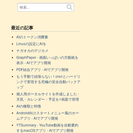
最近の記事
AIのトークン消費量
Linuxの設定にAIを
ナガオカのデジカメ
GraphPaper - 画面いっぱいの方眼紙を
表示 - AIでアプリ開発
PDF結合アプリ - AIでアプリ開発
もう手動で頑張らない！cronとハードリ
ンクで実現する究極の安全自動バックア
ップ
個人用ポータルサイトを作成しました -
天気・カレンダー・予定を1画面で管理
AIの種類と特徴
Android向けスタートメニュー風のホー
ムアプリ - AIでアプリ開発
YTSummary - YouTube動画を自動要約
するmacOSアプリ - AIでアプリ開発