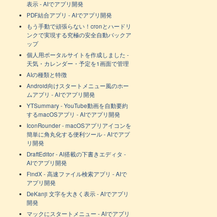
表示 - AIでアプリ開発
PDF結合アプリ - AIでアプリ開発
もう手動で頑張らない！cronとハードリ
ンクで実現する究極の安全自動バックア
ップ
個人用ポータルサイトを作成しました -
天気・カレンダー・予定を1画面で管理
AIの種類と特徴
Android向けスタートメニュー風のホー
ムアプリ - AIでアプリ開発
YTSummary - YouTube動画を自動要約
するmacOSアプリ - AIでアプリ開発
IconRounder - macOSアプリアイコンを
簡単に角丸化する便利ツール - AIでアプ
リ開発
DraftEditor - AI搭載の下書きエディタ -
AIでアプリ開発
FindX - 高速ファイル検索アプリ - AIで
アプリ開発
DeKanji 文字を大きく表示 - AIでアプリ
開発
マックにスタートメニュー - AIでアプリ