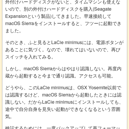
外付けハードディスクがないと、タイムマシンも使えな
いので、別の外付けハードディスクを購入(Seagate
Expansionという製品)してきました。早速接続して
macOS Sierraをインストールすると、フツーに起動でき
ました。
そのとき、ふと見るとLaCie minimusには、電源ボタンが
あることに気づく。なので、壊れてはいないので、再び
スイッチを入れてみる。
しかし、macOS Sierraからはやはり認識しない。再度内
蔵から起動すると今まで通り認識。アクセスも可能。
どうやら、このLaCie minimusは、OSX Yosemite以前で
は認識するけど、macOS Sierraから起動したときには認
識しない。だからLaCie minimusにインストールしても、
途中で自分自身を見失い起動ができなくなるという雰囲
気。
検証するためには、一度バックアップして再フォーマッ