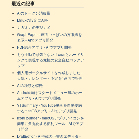
最近の記事
AIのトークン消費量
Linuxの設定にAIを
ナガオカのデジカメ
GraphPaper - 画面いっぱいの方眼紙を
表示 - AIでアプリ開発
PDF結合アプリ - AIでアプリ開発
もう手動で頑張らない！cronとハードリ
ンクで実現する究極の安全自動バックア
ップ
個人用ポータルサイトを作成しました -
天気・カレンダー・予定を1画面で管理
AIの種類と特徴
Android向けスタートメニュー風のホー
ムアプリ - AIでアプリ開発
YTSummary - YouTube動画を自動要約
するmacOSアプリ - AIでアプリ開発
IconRounder - macOSアプリアイコンを
簡単に角丸化する便利ツール - AIでアプ
リ開発
DraftEditor - AI搭載の下書きエディタ -