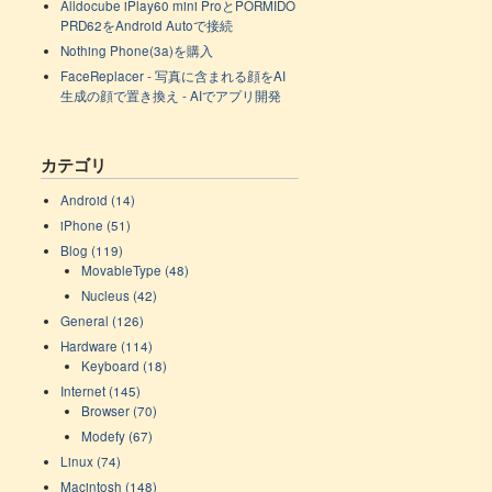
Alldocube iPlay60 mini ProとPORMIDO
PRD62をAndroid Autoで接続
Nothing Phone(3a)を購入
FaceReplacer - 写真に含まれる顔をAI
生成の顔で置き換え - AIでアプリ開発
カテゴリ
Android (14)
iPhone (51)
Blog (119)
MovableType (48)
Nucleus (42)
General (126)
Hardware (114)
Keyboard (18)
Internet (145)
Browser (70)
Modefy (67)
Linux (74)
Macintosh (148)