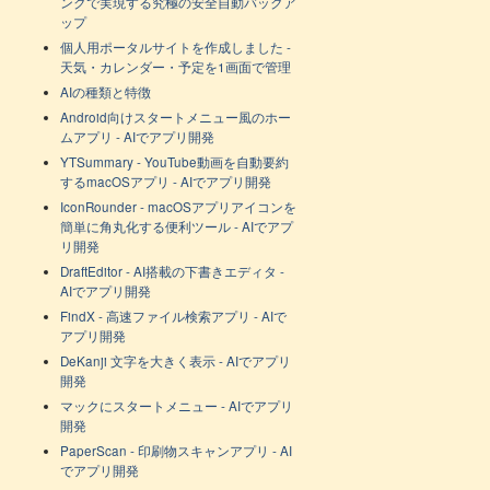
ンクで実現する究極の安全自動バックア
ップ
個人用ポータルサイトを作成しました -
天気・カレンダー・予定を1画面で管理
AIの種類と特徴
Android向けスタートメニュー風のホー
ムアプリ - AIでアプリ開発
YTSummary - YouTube動画を自動要約
するmacOSアプリ - AIでアプリ開発
IconRounder - macOSアプリアイコンを
簡単に角丸化する便利ツール - AIでアプ
リ開発
DraftEditor - AI搭載の下書きエディタ -
AIでアプリ開発
FindX - 高速ファイル検索アプリ - AIで
アプリ開発
DeKanji 文字を大きく表示 - AIでアプリ
開発
マックにスタートメニュー - AIでアプリ
開発
PaperScan - 印刷物スキャンアプリ - AI
でアプリ開発