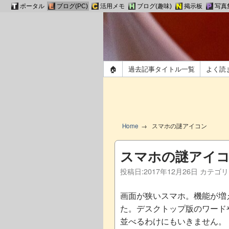
ポータル
ブログ(PC)
活用メモ
ブログ(趣味)
掲示板
写真
🏠
過去記事タイトル一覧
よく読
Home
スマホの謎アイコン
スマホの謎アイ
投稿日:
2017年12月26日
カテゴリ
画面が狭いスマホ。機能が増
た。デスクトップ版のワード
並べるわけにもいきません。