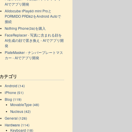
AIでアプリ開発
Alldocube iPlay60 mini Proと
PORMIDO PRD62をAndroid Autoで
接続
Nothing Phone(3a)を購入
FaceReplacer - 写真に含まれる顔を
AI生成の顔で置き換え - AIでアプリ開
発
PlateMasker - ナンバープレートマス
カー - AIでアプリ開発
カテゴリ
Android (14)
iPhone (51)
Blog (119)
MovableType (48)
Nucleus (42)
General (126)
Hardware (114)
Keyboard (18)