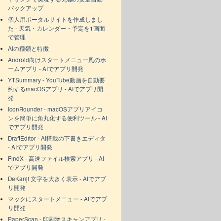
バックアップ
個人用ポータルサイトを作成しまし
た - 天気・カレンダー・予定を1画面
で管理
AIの種類と特徴
Android向けスタートメニュー風のホ
ームアプリ - AIでアプリ開発
YTSummary - YouTube動画を自動要
約するmacOSアプリ - AIでアプリ開
発
IconRounder - macOSアプリアイコ
ンを簡単に角丸化する便利ツール - AI
でアプリ開発
DraftEditor - AI搭載の下書きエディタ
- AIでアプリ開発
FindX - 高速ファイル検索アプリ - AI
でアプリ開発
DeKanji 文字を大きく表示 - AIでアプ
リ開発
マックにスタートメニュー - AIでアプ
リ開発
PaperScan - 印刷物スキャンアプリ -