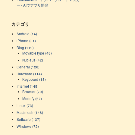
ー - AIでアプリ開発
カテゴリ
Android (14)
iPhone (51)
Blog (119)
MovableType (48)
Nucleus (42)
General (126)
Hardware (114)
Keyboard (18)
Internet (145)
Browser (70)
Modefy (67)
Linux (73)
Macintosh (148)
Software (137)
Windows (72)