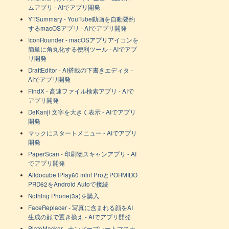
ムアプリ - AIでアプリ開発
YTSummary - YouTube動画を自動要約
するmacOSアプリ - AIでアプリ開発
IconRounder - macOSアプリアイコンを
簡単に角丸化する便利ツール - AIでアプ
リ開発
DraftEditor - AI搭載の下書きエディタ -
AIでアプリ開発
FindX - 高速ファイル検索アプリ - AIで
アプリ開発
DeKanji 文字を大きく表示 - AIでアプリ
開発
マックにスタートメニュー - AIでアプリ
開発
PaperScan - 印刷物スキャンアプリ - AI
でアプリ開発
Alldocube iPlay60 mini ProとPORMIDO
PRD62をAndroid Autoで接続
Nothing Phone(3a)を購入
FaceReplacer - 写真に含まれる顔をAI
生成の顔で置き換え - AIでアプリ開発
PlateMasker - ナンバープレートマスカ