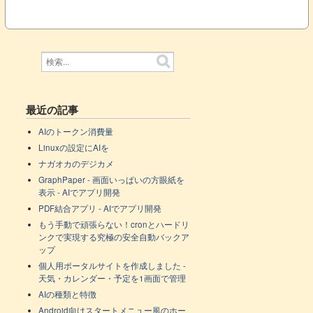
最近の記事
AIのトークン消費量
Linuxの設定にAIを
ナガオカのデジカメ
GraphPaper - 画面いっぱいの方眼紙を
表示 - AIでアプリ開発
PDF結合アプリ - AIでアプリ開発
もう手動で頑張らない！cronとハードリ
ンクで実現する究極の安全自動バックア
ップ
個人用ポータルサイトを作成しました -
天気・カレンダー・予定を1画面で管理
AIの種類と特徴
Android向けスタートメニュー風のホー