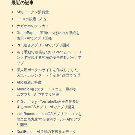
最近の記事
AIのトークン消費量
Linuxの設定にAIを
ナガオカのデジカメ
GraphPaper - 画面いっぱいの方眼紙を
表示 - AIでアプリ開発
PDF結合アプリ - AIでアプリ開発
もう手動で頑張らない！cronとハードリ
ンクで実現する究極の安全自動バックア
ップ
個人用ポータルサイトを作成しました -
天気・カレンダー・予定を1画面で管理
AIの種類と特徴
Android向けスタートメニュー風のホー
ムアプリ - AIでアプリ開発
YTSummary - YouTube動画を自動要約
するmacOSアプリ - AIでアプリ開発
IconRounder - macOSアプリアイコンを
簡単に角丸化する便利ツール - AIでアプ
リ開発
DraftEditor - AI搭載の下書きエディタ -