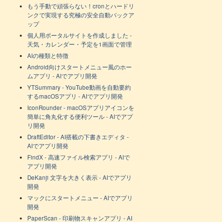
もう手動で頑張らない！cronとハードリ
ンクで実現する究極の安全自動バックア
ップ
個人用ポータルサイトを作成しました -
天気・カレンダー・予定を1画面で管理
AIの種類と特徴
Android向けスタートメニュー風のホー
ムアプリ - AIでアプリ開発
YTSummary - YouTube動画を自動要約
するmacOSアプリ - AIでアプリ開発
IconRounder - macOSアプリアイコンを
簡単に角丸化する便利ツール - AIでアプ
リ開発
DraftEditor - AI搭載の下書きエディタ -
AIでアプリ開発
FindX - 高速ファイル検索アプリ - AIで
アプリ開発
DeKanji 文字を大きく表示 - AIでアプリ
開発
マックにスタートメニュー - AIでアプリ
開発
PaperScan - 印刷物スキャンアプリ - AI