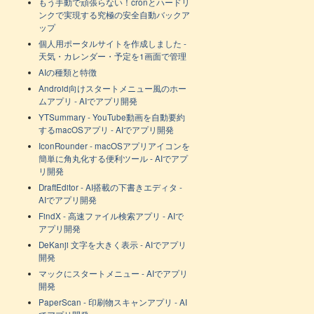
もう手動で頑張らない！cronとハードリ
ンクで実現する究極の安全自動バックア
ップ
個人用ポータルサイトを作成しました -
天気・カレンダー・予定を1画面で管理
AIの種類と特徴
Android向けスタートメニュー風のホー
ムアプリ - AIでアプリ開発
YTSummary - YouTube動画を自動要約
するmacOSアプリ - AIでアプリ開発
IconRounder - macOSアプリアイコンを
簡単に角丸化する便利ツール - AIでアプ
リ開発
DraftEditor - AI搭載の下書きエディタ -
AIでアプリ開発
FindX - 高速ファイル検索アプリ - AIで
アプリ開発
DeKanji 文字を大きく表示 - AIでアプリ
開発
マックにスタートメニュー - AIでアプリ
開発
PaperScan - 印刷物スキャンアプリ - AI