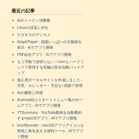
最近の記事
AIのトークン消費量
Linuxの設定にAIを
ナガオカのデジカメ
GraphPaper - 画面いっぱいの方眼紙を
表示 - AIでアプリ開発
PDF結合アプリ - AIでアプリ開発
もう手動で頑張らない！cronとハードリ
ンクで実現する究極の安全自動バックア
ップ
個人用ポータルサイトを作成しました -
天気・カレンダー・予定を1画面で管理
AIの種類と特徴
Android向けスタートメニュー風のホー
ムアプリ - AIでアプリ開発
YTSummary - YouTube動画を自動要約
するmacOSアプリ - AIでアプリ開発
IconRounder - macOSアプリアイコンを
簡単に角丸化する便利ツール - AIでアプ
リ開発