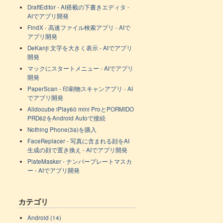
DraftEditor - AI搭載の下書きエディタ -
AIでアプリ開発
FindX - 高速ファイル検索アプリ - AIで
アプリ開発
DeKanji 文字を大きく表示 - AIでアプリ
開発
マックにスタートメニュー - AIでアプリ
開発
PaperScan - 印刷物スキャンアプリ - AI
でアプリ開発
Alldocube iPlay60 mini ProとPORMIDO
PRD62をAndroid Autoで接続
Nothing Phone(3a)を購入
FaceReplacer - 写真に含まれる顔をAI
生成の顔で置き換え - AIでアプリ開発
PlateMasker - ナンバープレートマスカ
ー - AIでアプリ開発
カテゴリ
Android (14)