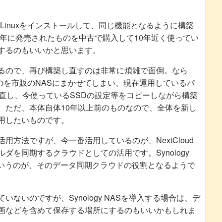
aLinuxをインストールして、同じ機能となるように構築
1年に発売されたものを中古で購入して10年近く使ってい
するのもいいかと思います。
るので、再び構築し直すのは非常に煩雑で面倒。なら
るものを市販のNASにまかせてしまい、現在運用しているパ
し直し、今使っているSSDの設定等をコピーしながら構築
。ただ、本体自体10年以上前のものなので、全体を新し
用したいものです。
用方法ですが、今一番活用しているのが、NextCloud
ダを同期するクラウドとしての活用です。Synology
riveというのが、そのデータ同期クラウドの役割となるようで
ないのですが、Synology NASを導入する場合は、デ
画などを含めて保存する場所にするのもいいかもしれま