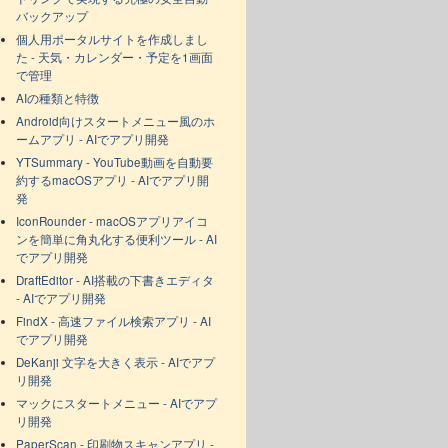
バックアップ
個人用ポータルサイトを作成しまし
た - 天気・カレンダー・予定を1画面
で管理
AIの種類と特徴
Android向けスタートメニュー風のホ
ームアプリ - AIでアプリ開発
YTSummary - YouTube動画を自動要
約するmacOSアプリ - AIでアプリ開
発
IconRounder - macOSアプリアイコ
ンを簡単に角丸化する便利ツール - AI
でアプリ開発
DraftEditor - AI搭載の下書きエディタ
- AIでアプリ開発
FindX - 高速ファイル検索アプリ - AI
でアプリ開発
DeKanji 文字を大きく表示 - AIでアプ
リ開発
マックにスタートメニュー - AIでアプ
リ開発
PaperScan - 印刷物スキャンアプリ -