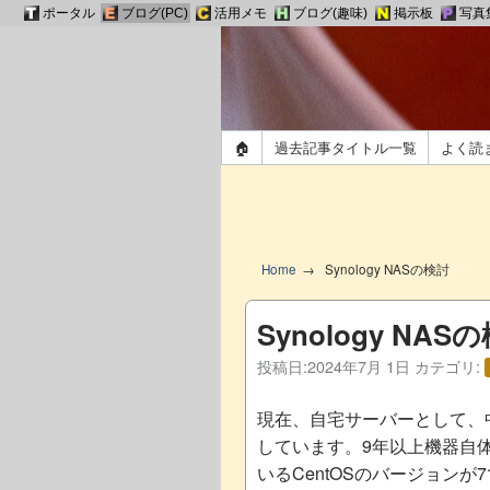
ポータル
ブログ(PC)
活用メモ
ブログ(趣味)
掲示板
写真
🏠
過去記事タイトル一覧
よく読
Home
Synology NASの検討
Synology NAS
投稿日:
2024年7月 1日
カテゴリ:
現在、自宅サーバーとして、中
しています。9年以上機器自
いるCentOSのバージョンが