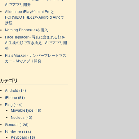
AIでアプリ開発
Alldocube iPlay60 mini Proと
PORMIDO PRD62をAndroid Autoで
接続
Nothing Phone(3a)を購入
FaceReplacer - 写真に含まれる顔を
AI生成の顔で置き換え - AIでアプリ開
発
PlateMasker - ナンバープレートマス
カー - AIでアプリ開発
カテゴリ
Android (14)
iPhone (51)
Blog (119)
MovableType (48)
Nucleus (42)
General (126)
Hardware (114)
Keyboard (18)