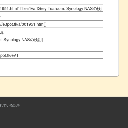
:
):
れている記事