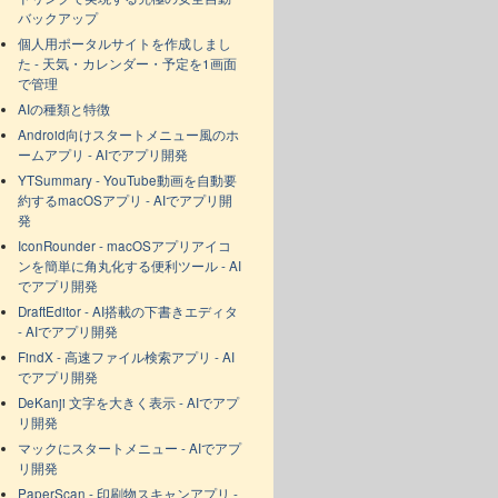
バックアップ
個人用ポータルサイトを作成しまし
た - 天気・カレンダー・予定を1画面
で管理
AIの種類と特徴
Android向けスタートメニュー風のホ
ームアプリ - AIでアプリ開発
YTSummary - YouTube動画を自動要
約するmacOSアプリ - AIでアプリ開
発
IconRounder - macOSアプリアイコ
ンを簡単に角丸化する便利ツール - AI
でアプリ開発
DraftEditor - AI搭載の下書きエディタ
- AIでアプリ開発
FindX - 高速ファイル検索アプリ - AI
でアプリ開発
DeKanji 文字を大きく表示 - AIでアプ
リ開発
マックにスタートメニュー - AIでアプ
リ開発
PaperScan - 印刷物スキャンアプリ -