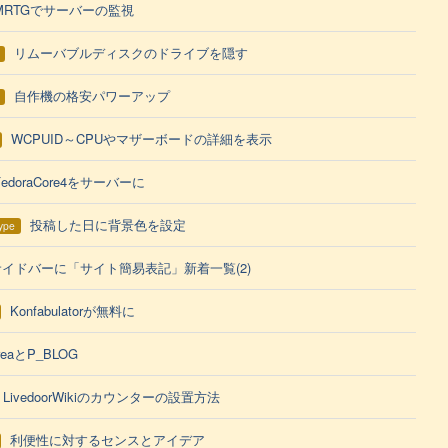
MRTGでサーバーの監視
リムーバブルディスクのドライブを隠す
自作機の格安パワーアップ
WCPUID～CPUやマザーボードの詳細を表示
FedoraCore4をサーバーに
投稿した日に背景色を設定
ype
サイドバーに「サイト簡易表記」新着一覧(2)
Konfabulatorが無料に
reaとP_BLOG
LivedoorWikiのカウンターの設置方法
利便性に対するセンスとアイデア