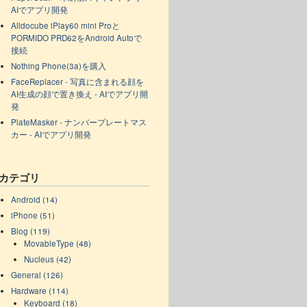
AIでアプリ開発
Alldocube iPlay60 mini Proと
PORMIDO PRD62をAndroid Autoで
接続
Nothing Phone(3a)を購入
FaceReplacer - 写真に含まれる顔を
AI生成の顔で置き換え - AIでアプリ開
発
PlateMasker - ナンバープレートマス
カー - AIでアプリ開発
カテゴリ
Android (14)
iPhone (51)
Blog (119)
MovableType (48)
Nucleus (42)
General (126)
Hardware (114)
Keyboard (18)