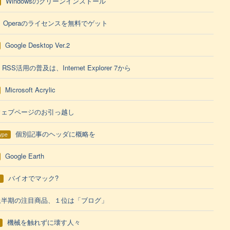
Windowsのクリーンインストール
Operaのライセンスを無料でゲット
Google Desktop Ver.2
RSS活用の普及は、Internet Explorer 7から
Microsoft Acrylic
ウェブページのお引っ越し
個別記事のヘッダに概略を
ype
Google Earth
バイオでマック?
h
上半期の注目商品、１位は「ブログ」
機械を触れずに壊す人々