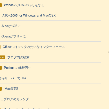
WebdavでiDiskのふりをする
h
ATOK2005 for Windows and MacOSX
.Macが1GBに
Operaがフリーに
Office12はマックみたいなインターフェース
ブログ内の検索
ype
Podcastの連続再生
h
自宅サーバーでHiki
iMac復活!
h
ウェブログのカレンダー