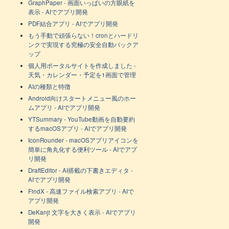
GraphPaper - 画面いっぱいの方眼紙を
表示 - AIでアプリ開発
PDF結合アプリ - AIでアプリ開発
もう手動で頑張らない！cronとハードリ
ンクで実現する究極の安全自動バックア
ップ
個人用ポータルサイトを作成しました -
天気・カレンダー・予定を1画面で管理
AIの種類と特徴
Android向けスタートメニュー風のホー
ムアプリ - AIでアプリ開発
YTSummary - YouTube動画を自動要約
するmacOSアプリ - AIでアプリ開発
IconRounder - macOSアプリアイコンを
簡単に角丸化する便利ツール - AIでアプ
リ開発
DraftEditor - AI搭載の下書きエディタ -
AIでアプリ開発
FindX - 高速ファイル検索アプリ - AIで
アプリ開発
DeKanji 文字を大きく表示 - AIでアプリ
開発