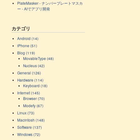
PlateMasker - ナンバープレートマスカ
ー - AIでアプリ開発
カテゴリ
Android (14)
iPhone (51)
Blog (119)
MovableType (48)
Nucleus (42)
General (126)
Hardware (114)
Keyboard (18)
Internet (145)
Browser (70)
Modefy (67)
Linux (73)
Macintosh (148)
Software (137)
Windows (72)