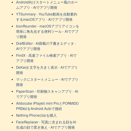
Android向けスタートメニュー風のホー
ムアプリ - AIでアプリ開発
YTSummary - YouTube動画を自動要約
するmacOSアプリ - AIでアプリ開発
IconRounder - macOSアプリアイコンを
簡単に角丸化する便利ツール - AIでアプ
リ開発
DraftEditor - AI搭載の下書きエディタ -
AIでアプリ開発
FindX - 高速ファイル検索アプリ - AIで
アプリ開発
DeKanji 文字を大きく表示 - AIでアプリ
開発
マックにスタートメニュー - AIでアプリ
開発
PaperScan - 印刷物スキャンアプリ - AI
でアプリ開発
Alldocube iPlay60 mini ProとPORMIDO
PRD62をAndroid Autoで接続
Nothing Phone(3a)を購入
FaceReplacer - 写真に含まれる顔をAI
生成の顔で置き換え - AIでアプリ開発