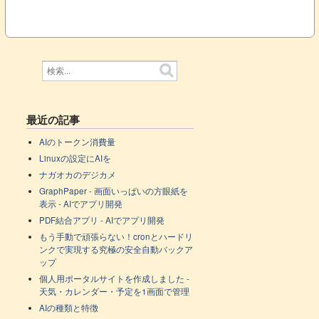
最近の記事
AIのトークン消費量
Linuxの設定にAIを
ナガオカのデジカメ
GraphPaper - 画面いっぱいの方眼紙を
表示 - AIでアプリ開発
PDF結合アプリ - AIでアプリ開発
もう手動で頑張らない！cronとハードリ
ンクで実現する究極の安全自動バックア
ップ
個人用ポータルサイトを作成しました -
天気・カレンダー・予定を1画面で管理
AIの種類と特徴