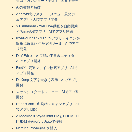
天気・カレンダー・予定を1画面で管理
AIの種類と特徴
Android向けスタートメニュー風のホー
ムアプリ - AIでアプリ開発
YTSummary - YouTube動画を自動要約
するmacOSアプリ - AIでアプリ開発
IconRounder - macOSアプリアイコンを
簡単に角丸化する便利ツール - AIでアプ
リ開発
DraftEditor - AI搭載の下書きエディタ -
AIでアプリ開発
FindX - 高速ファイル検索アプリ - AIで
アプリ開発
DeKanji 文字を大きく表示 - AIでアプリ
開発
マックにスタートメニュー - AIでアプリ
開発
PaperScan - 印刷物スキャンアプリ - AI
でアプリ開発
Alldocube iPlay60 mini ProとPORMIDO
PRD62をAndroid Autoで接続
Nothing Phone(3a)を購入