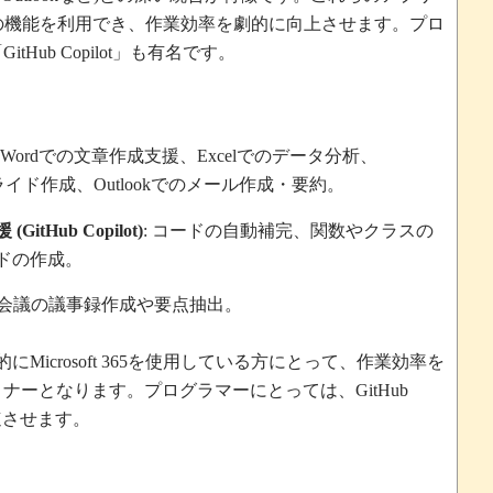
の機能を利用でき、作業効率を劇的に向上させます。プロ
「
」も有名です。
GitHub Copilot
での文章作成支援、
でのデータ分析、
 Word
Excel
ライド作成、
でのメール作成・要約。
Outlook
援
コードの自動補完、関数やクラスの
(GitHub Copilot)
:
ドの作成。
会議の議事録作成や要点抽出。
的に
を使用している方にとって、作業効率を
Microsoft 365
トナーとなります。プログラマーにとっては、
GitHub
速させます。