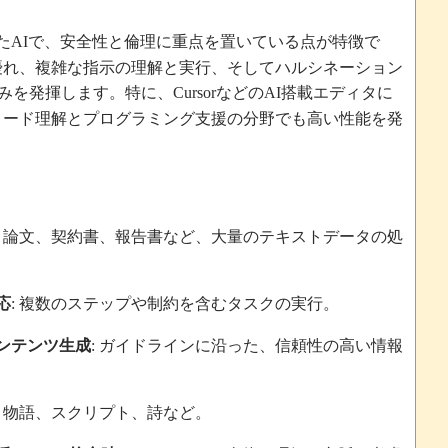
た
で、安全性と倫理に重点を置いている点が特徴で
AI
優れ、複雑な指示の理解と実行、そしてハルシネーション
みを発揮します。特に、
などの
搭載エディタに
Cursor
AI
コード理解とプログラミング支援の分野でも高い性能を発
論文、契約書、報告書など、大量のテキストデータの処
:
応
複数のステップや制約を含むタスクの実行。
:
ンテンツ生成
ガイドラインに沿った、信頼性の高い情報
:
物語、スクリプト、詩など。
: