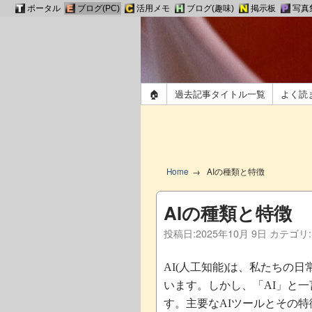
ポータル
ブログ(PC)
活用メモ
ブログ(趣味)
掲示板
写真
🏠
過去記事タイトル一覧
よく読
Home
AIの種類と特徴
AIの種類と特徴
投稿日:
2025年10月 9日
カテゴリ
人工知能
は、私たちの日
AI(
)
います。しかし、「
」と一
AI
す。主要な
ツールとその特
AI