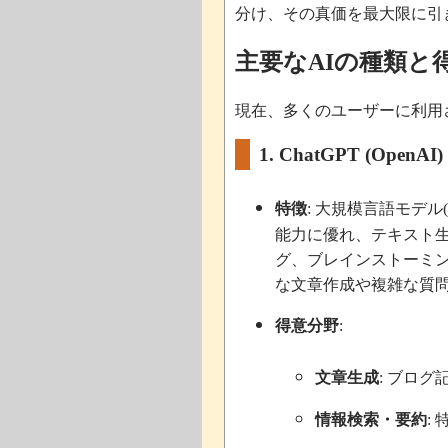
分け、その真価を最大限に引
主要な
の種類と
AI
現在、多くのユーザーに利用
1. ChatGPT (OpenAI)
特徴
大規模言語モデル
:
能力に優れ、テキスト
グ、ブレインストーミ
な文章作成や複雑な質
得意分野
:
文章生成
ブログ
:
情報検索・要約
: