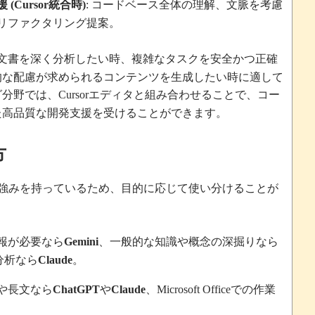
援
統合時
コードベース全体の理解、文脈を考慮
(Cursor
)
:
リファクタリング提案。
文書を深く分析したい時、複雑なタスクを安全かつ正確
的な配慮が求められるコンテンツを生成したい時に適して
グ分野では、
エディタと組み合わせることで、コー
Cursor
た高品質な開発支援を受けることができます。
方
強みを持っているため、目的に応じて使い分けることが
報が必要なら
、一般的な知識や概念の深掘りなら
Gemini
分析なら
。
Claude
や長文なら
や
、
での作業
ChatGPT
Claude
Microsoft Office