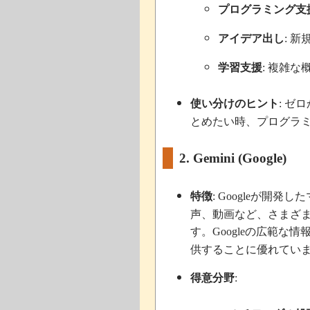
プログラミング支
アイデア出し
新
:
学習支援
複雑な
:
使い分けのヒント
ゼロ
:
とめたい時、プログラ
2. Gemini (Google)
特徴
が開発した
: Google
声、動画など、さまざ
す。
の広範な情
Google
供することに優れてい
得意分野
: