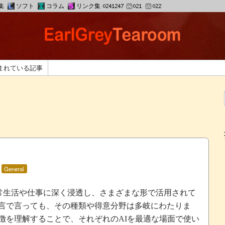
集
ソフト
コラム
リンク集
まれている記事
:
General
常生活や仕事に深く浸透し、さまざまな形で活用されて
言で言っても、その種類や得意分野は多岐にわたりま
徴を理解することで、それぞれの
を最適な場面で使い
AI