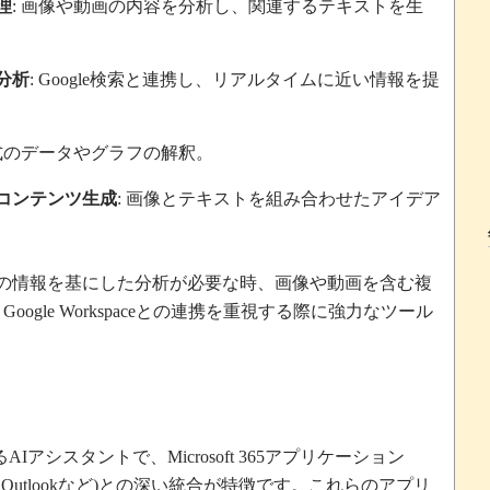
理
画像や動画の内容を分析し、関連するテキストを生
:
分析
検索と連携し、リアルタイムに近い情報を提
: Google
式のデータやグラフの解釈。
コンテンツ生成
画像とテキストを組み合わせたアイデア
:
の情報を基にした分析が必要な時、画像や動画を含む複
、
との連携を重視する際に強力なツール
Google Workspace
る
アシスタントで、
アプリケーション
AI
Microsoft 365
など
との深い統合が特徴です。これらのアプリ
 Outlook
)