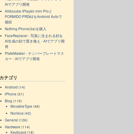
AIでアプリ開発
Alldocube iPlay60 mini Proと
PORMIDO PRD62をAndroid Autoで
接続
Nothing Phone(3a)を購入
FaceReplacer - 写真に含まれる顔を
AI生成の顔で置き換え - AIでアプリ開
発
PlateMasker - ナンバープレートマス
カー - AIでアプリ開発
カテゴリ
Android (14)
iPhone (51)
Blog (119)
MovableType (48)
Nucleus (42)
General (126)
Hardware (114)
Keyboard (18)