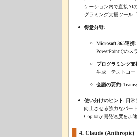
ケーション内で直接
AI
グラミング支援ツール
得意分野
:
連携
Microsoft
365
:
でのス
PowerPoint
プログラミング支
生成、テストコー
会議の要約
: Teams
使い分けのヒント
日常
:
向上させる強力なパー
が開発速度を加
Copilot
4. Claude (Anthropic)