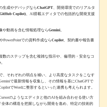
の生成やデバッグなら
、開発環境でのリアルタ
ChatGPT
、
搭載エディタでの包括的な開発支援
(GitHub Copilot)
AI
像や動画を含む情報処理なら
。
Gemini
や
での資料作成なら
、契約書や報告書
PowerPoint
Copilot
複数のステップを含む複雑な指示や、倫理的・安全なコ
。
e
で、それぞれの弱点を補い、より高度なタスクをこなす
で最新情報を収集し、その情報を基に
で
Gemini
ChatGPT
で
に整形するといった連携も考えられます。
Copilot
Word
のようなエディタと他の
を組み合わせる使い方
Cursor
AI
ド全体の構造を把握しながら開発を進め、特定の技術的