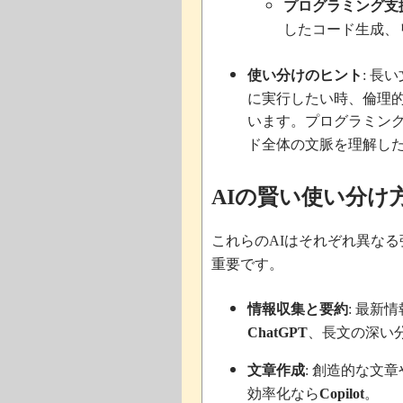
プログラミング支
したコード生成、
使い分けのヒント
長い
:
に実行したい時、倫理
います。プログラミン
ド全体の文脈を理解し
の賢い使い分け
AI
これらの
はそれぞれ異なる
AI
重要です。
情報収集と要約
最新情
:
、長文の深い
ChatGPT
文章作成
創造的な文章
:
効率化なら
。
Copilot