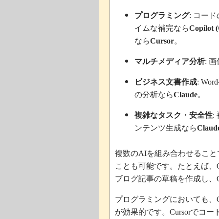
プログラミング
コード
:
イムな補完なら
Copilot 
なら
。
Cursor
マルチメディア分析
画
:
ビジネス文書作成
: Word
の分析なら
。
Claude
複雑なタスク・安全性
:
ンテンツ生成なら
Claud
複数の
を組み合わせること
AI
ことも可能です。たとえば、
ブログ記事の草稿を作成し、
プログラミングにおいても、
が効果的です。
でコー
Cursor