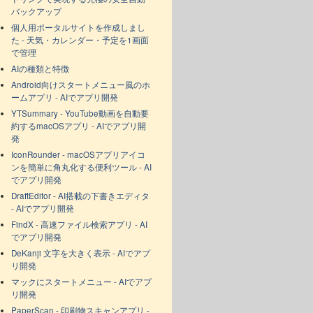
バックアップ
個人用ポータルサイトを作成しまし
た - 天気・カレンダー・予定を1画面
で管理
AIの種類と特徴
Android向けスタートメニュー風のホ
ームアプリ - AIでアプリ開発
YTSummary - YouTube動画を自動要
約するmacOSアプリ - AIでアプリ開
発
IconRounder - macOSアプリアイコ
ンを簡単に角丸化する便利ツール - AI
でアプリ開発
DraftEditor - AI搭載の下書きエディタ
- AIでアプリ開発
FindX - 高速ファイル検索アプリ - AI
でアプリ開発
DeKanji 文字を大きく表示 - AIでアプ
リ開発
マックにスタートメニュー - AIでアプ
リ開発
PaperScan - 印刷物スキャンアプリ -