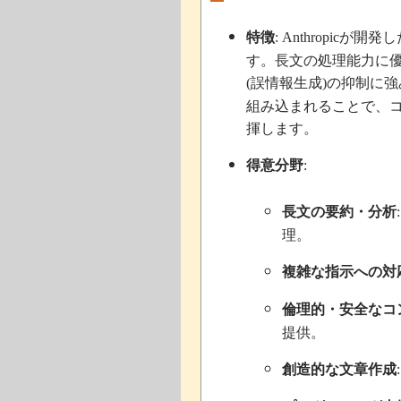
特徴
が開発し
: Anthropic
す。長文の処理能力に
誤情報生成
の抑制に強
(
)
組み込まれることで、
揮します。
得意分野
:
長文の要約・分析
理。
複雑な指示への対
倫理的・安全なコ
提供。
創造的な文章作成