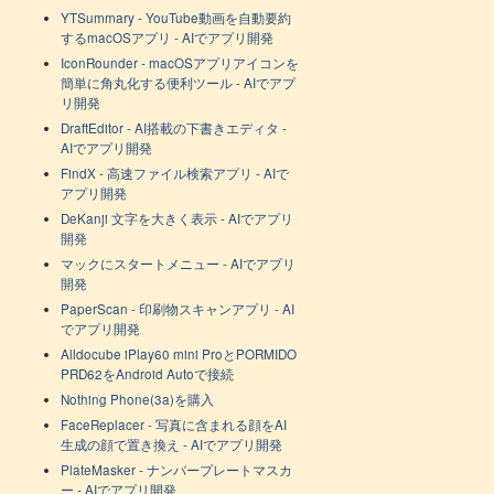
YTSummary - YouTube動画を自動要約
するmacOSアプリ - AIでアプリ開発
IconRounder - macOSアプリアイコンを
簡単に角丸化する便利ツール - AIでアプ
リ開発
DraftEditor - AI搭載の下書きエディタ -
AIでアプリ開発
FindX - 高速ファイル検索アプリ - AIで
アプリ開発
DeKanji 文字を大きく表示 - AIでアプリ
開発
マックにスタートメニュー - AIでアプリ
開発
PaperScan - 印刷物スキャンアプリ - AI
でアプリ開発
Alldocube iPlay60 mini ProとPORMIDO
PRD62をAndroid Autoで接続
Nothing Phone(3a)を購入
FaceReplacer - 写真に含まれる顔をAI
生成の顔で置き換え - AIでアプリ開発
PlateMasker - ナンバープレートマスカ
ー - AIでアプリ開発