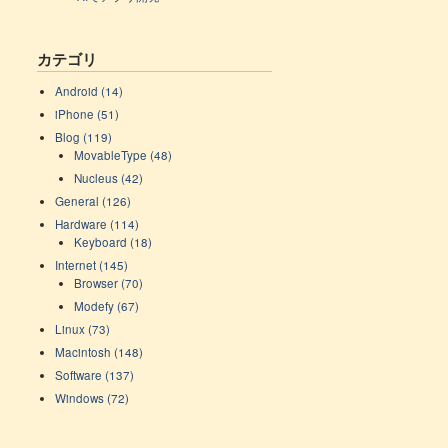
カテゴリ
Android (14)
iPhone (51)
Blog (119)
MovableType (48)
Nucleus (42)
General (126)
Hardware (114)
Keyboard (18)
Internet (145)
Browser (70)
Modefy (67)
Linux (73)
Macintosh (148)
Software (137)
Windows (72)