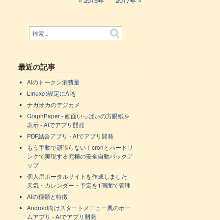
2015年
2017年
最近の記事
AIのトークン消費量
Linuxの設定にAIを
ナガオカのデジカメ
GraphPaper - 画面いっぱいの方眼紙を
表示 - AIでアプリ開発
PDF結合アプリ - AIでアプリ開発
もう手動で頑張らない！cronとハードリ
ンクで実現する究極の安全自動バックア
ップ
個人用ポータルサイトを作成しました -
天気・カレンダー・予定を1画面で管理
AIの種類と特徴
Android向けスタートメニュー風のホー
ムアプリ - AIでアプリ開発