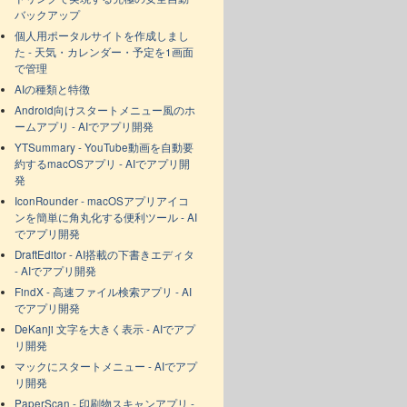
バックアップ
個人用ポータルサイトを作成しまし
た - 天気・カレンダー・予定を1画面
で管理
AIの種類と特徴
Android向けスタートメニュー風のホ
ームアプリ - AIでアプリ開発
YTSummary - YouTube動画を自動要
約するmacOSアプリ - AIでアプリ開
発
IconRounder - macOSアプリアイコ
ンを簡単に角丸化する便利ツール - AI
でアプリ開発
DraftEditor - AI搭載の下書きエディタ
- AIでアプリ開発
FindX - 高速ファイル検索アプリ - AI
でアプリ開発
DeKanji 文字を大きく表示 - AIでアプ
リ開発
マックにスタートメニュー - AIでアプ
リ開発
PaperScan - 印刷物スキャンアプリ -