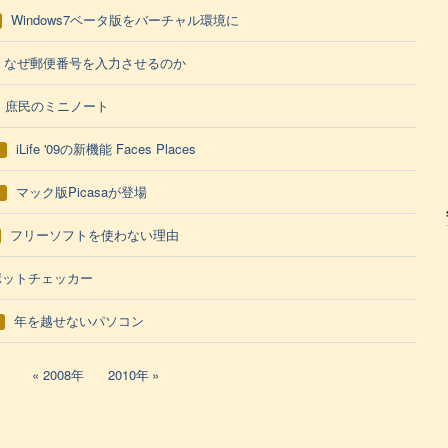
Windows7ベータ版をバーチャル環境に
なぜ郵便番号を入力させるのか
庶民のミニノート
iLife '09の新機能 Faces Places
h
マック版Picasaが登場
h
フリーソフトを使わない理由
ポットチェッカー
年を越せないパソコン
2008年
2010年