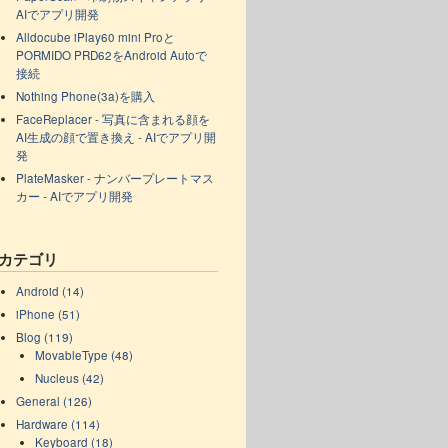
AIでアプリ開発
Alldocube iPlay60 mini Proと
PORMIDO PRD62をAndroid Autoで
接続
Nothing Phone(3a)を購入
FaceReplacer - 写真に含まれる顔を
AI生成の顔で置き換え - AIでアプリ開
発
PlateMasker - ナンバープレートマス
カー - AIでアプリ開発
カテゴリ
Android (14)
iPhone (51)
Blog (119)
MovableType (48)
Nucleus (42)
General (126)
Hardware (114)
Keyboard (18)