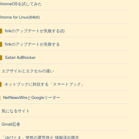
ChromeOSを試してみた
hrome for Linux(64bit)
finkのアップデートが失敗する(2)
h
finkのアップデートが失敗する
h
Safari AdBlocker
h
エグザイルとエクセルの違い
ネットブックに対抗する「スマートブック」
NetNewsWireとGoogleリーダー
気になるサイト
Gmail忍者
「ゆびとま」突然の運営停止 情報流出懸念