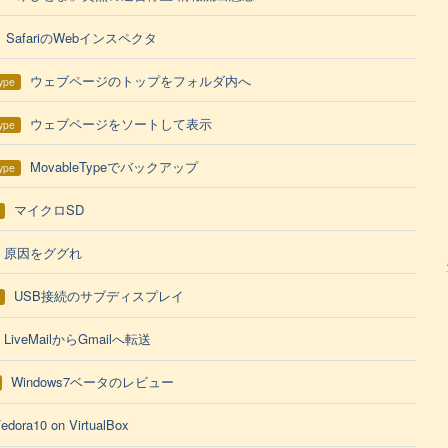
SafariのWebインスペクタ
ウェブページのトップをフォルダ内へ
ype
ウェブページをソートして表示
ype
MovableTypeでバックアップ
ype
マイクロSD
原因をググれ
USB接続のサブディスプレイ
LiveMailからGmailへ転送
Windows7ベータのレビュー
edora10 on VirtualBox