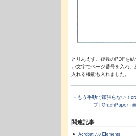
とりあえず、複数のPDFを
い文字でページ番号を入れ、
入れる機能も入れました。
« もう手動で頑張らない！c
プ
|
GraphPape
関連記事
Acrobat 7.0 Elements