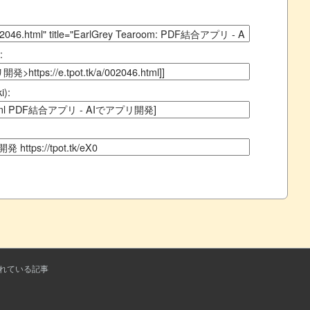
:
):
れている記事