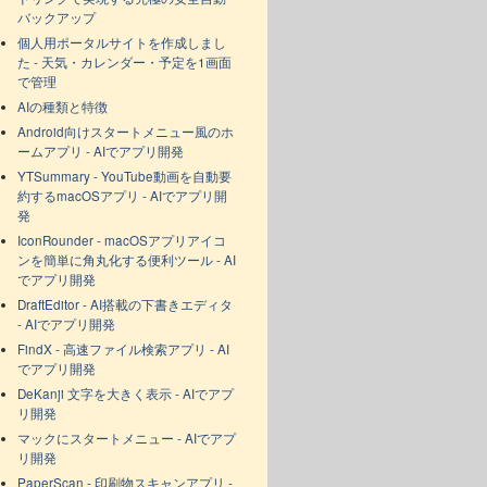
バックアップ
個人用ポータルサイトを作成しまし
た - 天気・カレンダー・予定を1画面
で管理
AIの種類と特徴
Android向けスタートメニュー風のホ
ームアプリ - AIでアプリ開発
YTSummary - YouTube動画を自動要
約するmacOSアプリ - AIでアプリ開
発
IconRounder - macOSアプリアイコ
ンを簡単に角丸化する便利ツール - AI
でアプリ開発
DraftEditor - AI搭載の下書きエディタ
- AIでアプリ開発
FindX - 高速ファイル検索アプリ - AI
でアプリ開発
DeKanji 文字を大きく表示 - AIでアプ
リ開発
マックにスタートメニュー - AIでアプ
リ開発
PaperScan - 印刷物スキャンアプリ -