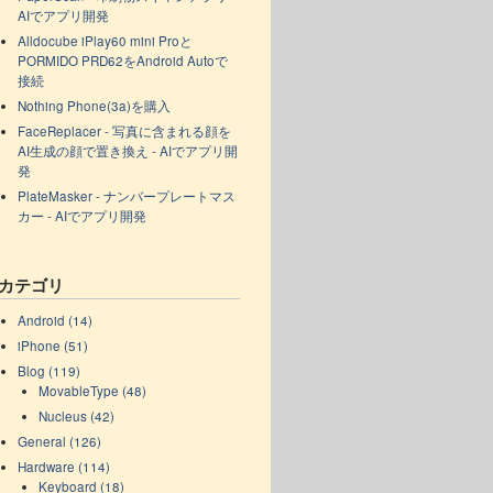
AIでアプリ開発
Alldocube iPlay60 mini Proと
PORMIDO PRD62をAndroid Autoで
接続
Nothing Phone(3a)を購入
FaceReplacer - 写真に含まれる顔を
AI生成の顔で置き換え - AIでアプリ開
発
PlateMasker - ナンバープレートマス
カー - AIでアプリ開発
カテゴリ
Android (14)
iPhone (51)
Blog (119)
MovableType (48)
Nucleus (42)
General (126)
Hardware (114)
Keyboard (18)