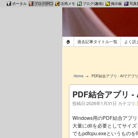
ポータル
ブログ(PC)
活用メモ
ブログ(趣味)
掲示板
写真
🏠
過去記事タイトル一覧
よく読
Home
PDF結合アプリ - AIでアプ
PDF結合アプリ -
投稿日:
2026年1月31日
カテゴリ:
Windows用のPDF結合アプリ
大量にdllを必要としてサイズも
でもpdfcpu.exeという