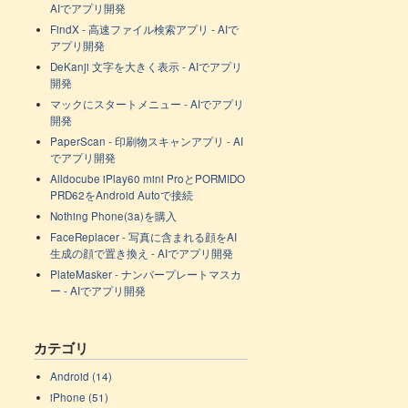
AIでアプリ開発
FindX - 高速ファイル検索アプリ - AIで
アプリ開発
DeKanji 文字を大きく表示 - AIでアプリ
開発
マックにスタートメニュー - AIでアプリ
開発
PaperScan - 印刷物スキャンアプリ - AI
でアプリ開発
Alldocube iPlay60 mini ProとPORMIDO
PRD62をAndroid Autoで接続
Nothing Phone(3a)を購入
FaceReplacer - 写真に含まれる顔をAI
生成の顔で置き換え - AIでアプリ開発
PlateMasker - ナンバープレートマスカ
ー - AIでアプリ開発
カテゴリ
Android (14)
iPhone (51)