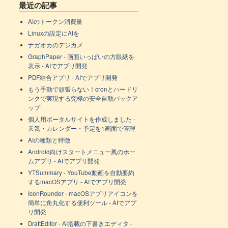
最近の記事
AIのトークン消費量
Linuxの設定にAIを
ナガオカのデジカメ
GraphPaper - 画面いっぱいの方眼紙を
表示 - AIでアプリ開発
PDF結合アプリ - AIでアプリ開発
もう手動で頑張らない！cronとハードリ
ンクで実現する究極の安全自動バックア
ップ
個人用ポータルサイトを作成しました -
天気・カレンダー・予定を1画面で管理
AIの種類と特徴
Android向けスタートメニュー風のホー
ムアプリ - AIでアプリ開発
YTSummary - YouTube動画を自動要約
するmacOSアプリ - AIでアプリ開発
IconRounder - macOSアプリアイコンを
簡単に角丸化する便利ツール - AIでアプ
リ開発
DraftEditor - AI搭載の下書きエディタ -