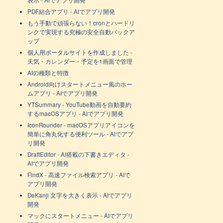
PDF結合アプリ - AIでアプリ開発
もう手動で頑張らない！cronとハードリ
ンクで実現する究極の安全自動バックア
ップ
個人用ポータルサイトを作成しました -
天気・カレンダー・予定を1画面で管理
AIの種類と特徴
Android向けスタートメニュー風のホー
ムアプリ - AIでアプリ開発
YTSummary - YouTube動画を自動要約
するmacOSアプリ - AIでアプリ開発
IconRounder - macOSアプリアイコンを
簡単に角丸化する便利ツール - AIでアプ
リ開発
DraftEditor - AI搭載の下書きエディタ -
AIでアプリ開発
FindX - 高速ファイル検索アプリ - AIで
アプリ開発
DeKanji 文字を大きく表示 - AIでアプリ
開発
マックにスタートメニュー - AIでアプリ