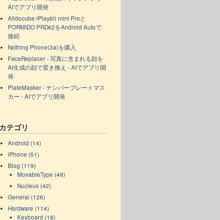
AIでアプリ開発
Alldocube iPlay60 mini Proと
PORMIDO PRD62をAndroid Autoで
接続
Nothing Phone(3a)を購入
FaceReplacer - 写真に含まれる顔を
AI生成の顔で置き換え - AIでアプリ開
発
PlateMasker - ナンバープレートマス
カー - AIでアプリ開発
カテゴリ
Android (14)
iPhone (51)
Blog (119)
MovableType (48)
Nucleus (42)
General (126)
Hardware (114)
Keyboard (18)