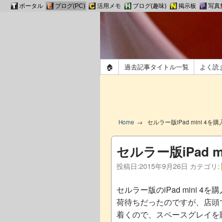
ポータル
ブログ(PC)
活用メモ
ブログ(趣味)
掲示板
写真
🏠
過去記事タイトル一覧
よく読
Home
セルラー版iPad mini 4を購
セルラー版iPad m
投稿日:
2015年9月26日
カテゴリ:
セルラー版のiPad mini 4
荷待ちだったのですが、店頭
着くので、スペースグレイを購