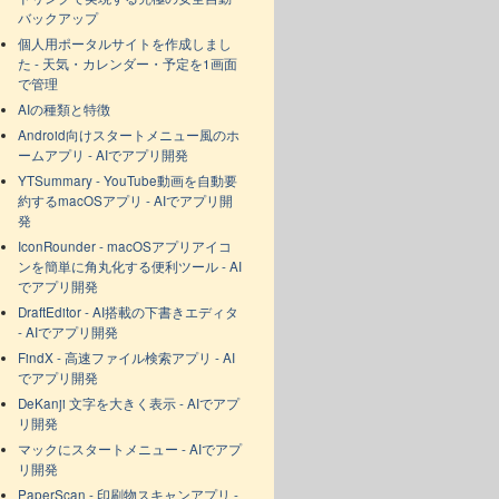
バックアップ
個人用ポータルサイトを作成しまし
た - 天気・カレンダー・予定を1画面
で管理
AIの種類と特徴
Android向けスタートメニュー風のホ
ームアプリ - AIでアプリ開発
YTSummary - YouTube動画を自動要
約するmacOSアプリ - AIでアプリ開
発
IconRounder - macOSアプリアイコ
ンを簡単に角丸化する便利ツール - AI
でアプリ開発
DraftEditor - AI搭載の下書きエディタ
- AIでアプリ開発
FindX - 高速ファイル検索アプリ - AI
でアプリ開発
DeKanji 文字を大きく表示 - AIでアプ
リ開発
マックにスタートメニュー - AIでアプ
リ開発
PaperScan - 印刷物スキャンアプリ -