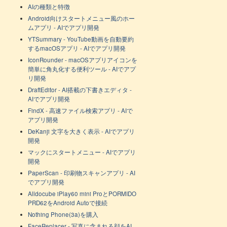
AIの種類と特徴
Android向けスタートメニュー風のホー
ムアプリ - AIでアプリ開発
YTSummary - YouTube動画を自動要約
するmacOSアプリ - AIでアプリ開発
IconRounder - macOSアプリアイコンを
簡単に角丸化する便利ツール - AIでアプ
リ開発
DraftEditor - AI搭載の下書きエディタ -
AIでアプリ開発
FindX - 高速ファイル検索アプリ - AIで
アプリ開発
DeKanji 文字を大きく表示 - AIでアプリ
開発
マックにスタートメニュー - AIでアプリ
開発
PaperScan - 印刷物スキャンアプリ - AI
でアプリ開発
Alldocube iPlay60 mini ProとPORMIDO
PRD62をAndroid Autoで接続
Nothing Phone(3a)を購入
FaceReplacer - 写真に含まれる顔をAI