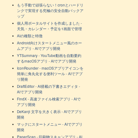
もう手動で頑張らない！cronとハードリ
ンクで実現する究極の安全自動バックア
ップ
個人用ポータルサイトを作成しました -
天気・カレンダー・予定を1画面で管理
AIの種類と特徴
Android向けスタートメニュー風のホー
ムアプリ - AIでアプリ開発
YTSummary - YouTube動画を自動要約
するmacOSアプリ - AIでアプリ開発
IconRounder - macOSアプリアイコンを
簡単に角丸化する便利ツール - AIでアプ
リ開発
DraftEditor - AI搭載の下書きエディタ -
AIでアプリ開発
FindX - 高速ファイル検索アプリ - AIで
アプリ開発
DeKanji 文字を大きく表示 - AIでアプリ
開発
マックにスタートメニュー - AIでアプリ
開発
PaperScan - 印刷物スキャンアプリ - AI