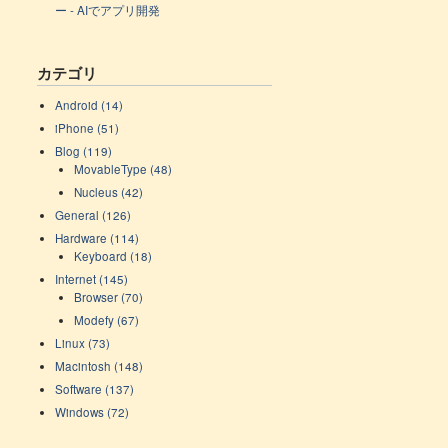
ー - AIでアプリ開発
カテゴリ
Android (14)
iPhone (51)
Blog (119)
MovableType (48)
Nucleus (42)
General (126)
Hardware (114)
Keyboard (18)
Internet (145)
Browser (70)
Modefy (67)
Linux (73)
Macintosh (148)
Software (137)
Windows (72)