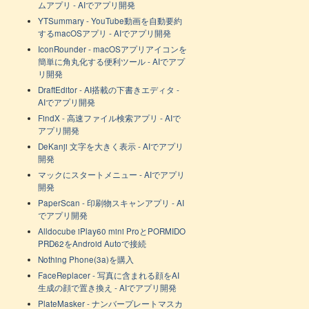
ムアプリ - AIでアプリ開発
YTSummary - YouTube動画を自動要約
するmacOSアプリ - AIでアプリ開発
IconRounder - macOSアプリアイコンを
簡単に角丸化する便利ツール - AIでアプ
リ開発
DraftEditor - AI搭載の下書きエディタ -
AIでアプリ開発
FindX - 高速ファイル検索アプリ - AIで
アプリ開発
DeKanji 文字を大きく表示 - AIでアプリ
開発
マックにスタートメニュー - AIでアプリ
開発
PaperScan - 印刷物スキャンアプリ - AI
でアプリ開発
Alldocube iPlay60 mini ProとPORMIDO
PRD62をAndroid Autoで接続
Nothing Phone(3a)を購入
FaceReplacer - 写真に含まれる顔をAI
生成の顔で置き換え - AIでアプリ開発
PlateMasker - ナンバープレートマスカ