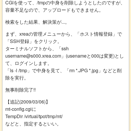
CGIを使って、/tmpの中身を削除しようとしたのですが、
容量不足なので、アップロードもできません。
検索をした結果、解決策が...。
まず、xreaの管理メニューから、「ホスト情報登録」で
「SSH登録」をクリック。
ターミナルソフトから、「ssh
username@s000.xrea.com」(usenameと000は変更)とし
て、ログインします。
「ls -l /tmp」で中身を見て、「rm *.JPG *.jpg」などと削
除を実行。
無事削除完了!!
【追記(2009/03/06)】
mt-config.cgiに
TempDir /virtual/tpot/tmp/mt/
などと、指定するといい。