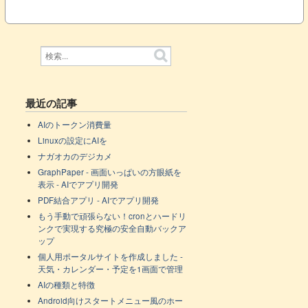
最近の記事
AIのトークン消費量
Linuxの設定にAIを
ナガオカのデジカメ
GraphPaper - 画面いっぱいの方眼紙を
表示 - AIでアプリ開発
PDF結合アプリ - AIでアプリ開発
もう手動で頑張らない！cronとハードリ
ンクで実現する究極の安全自動バックア
ップ
個人用ポータルサイトを作成しました -
天気・カレンダー・予定を1画面で管理
AIの種類と特徴
Android向けスタートメニュー風のホー