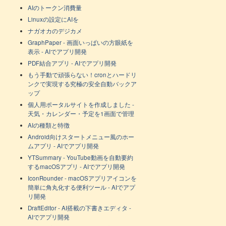
AIのトークン消費量
Linuxの設定にAIを
ナガオカのデジカメ
GraphPaper - 画面いっぱいの方眼紙を
表示 - AIでアプリ開発
PDF結合アプリ - AIでアプリ開発
もう手動で頑張らない！cronとハードリ
ンクで実現する究極の安全自動バックア
ップ
個人用ポータルサイトを作成しました -
天気・カレンダー・予定を1画面で管理
AIの種類と特徴
Android向けスタートメニュー風のホー
ムアプリ - AIでアプリ開発
YTSummary - YouTube動画を自動要約
するmacOSアプリ - AIでアプリ開発
IconRounder - macOSアプリアイコンを
簡単に角丸化する便利ツール - AIでアプ
リ開発
DraftEditor - AI搭載の下書きエディタ -
AIでアプリ開発