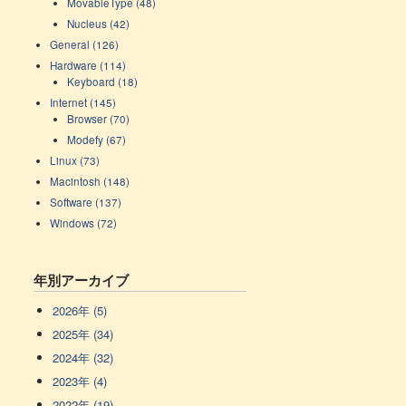
MovableType (48)
Nucleus (42)
General (126)
Hardware (114)
Keyboard (18)
Internet (145)
Browser (70)
Modefy (67)
Linux (73)
Macintosh (148)
Software (137)
Windows (72)
年別アーカイブ
2026年 (5)
2025年 (34)
2024年 (32)
2023年 (4)
2022年 (19)